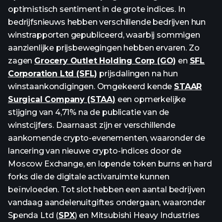
optimistisch sentiment in de grote indices. In
bedrijfsnieuws hebben verschillende bedrijven hun
winstrapporten gepubliceerd, waarbij sommigen
aanzienlijke prijsbewegingen hebben ervaren. Zo
zagen
Grocery Outlet Holding Corp (GO)
en
SFL
Corporation Ltd (SFL)
prijsdalingen na hun
winstaankondigingen. Omgekeerd kende
STAAR
Surgical Company (STAA)
een opmerkelijke
stijging van 4,71% na de publicatie van de
winstcijfers. Daarnaast zijn er verschillende
aankomende crypto-evenementen, waaronder de
lancering van nieuwe crypto-indices door de
Moscow Exchange, en lopende token burns en hard
forks die de digitale activaruimte kunnen
beïnvloeden. Tot slot hebben een aantal bedrijven
vandaag aandelenuitgiftes ondergaan, waaronder
Spenda Ltd (
SPX
) en Mitsubishi Heavy Industries