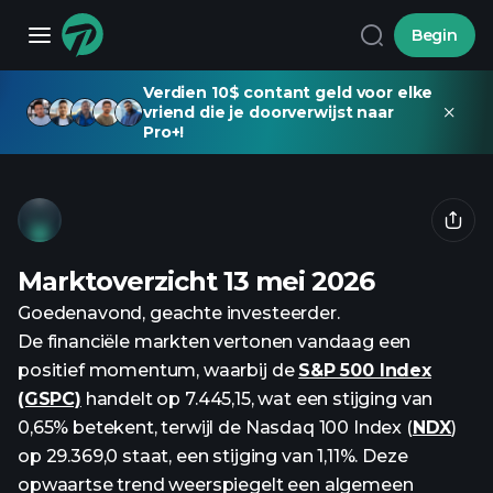
Begin
Verdien 10$ contant geld voor elke
vriend die je doorverwijst naar
Pro+!
Marktoverzicht 13 mei 2026
Goedenavond, geachte investeerder.
De financiële markten vertonen vandaag een
positief momentum, waarbij de
S&P 500 Index
(GSPC)
handelt op 7.445,15, wat een stijging van
0,65% betekent, terwijl de Nasdaq 100 Index (
NDX
)
op 29.369,0 staat, een stijging van 1,11%. Deze
opwaartse trend weerspiegelt een algemeen