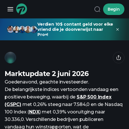
Begin
Verdien 10$ contant geld voor elke
vriend die je doorverwijst naar
Pro+!
Marktupdate 2 juni 2026
Goedenavond, geachte investeerder.
De belangrijkste indices vertoonden vandaag een
positieve beweging, waarbij de
S&P 500 Index
(GSPC)
met 0,26% steeg naar 7.584,0 en de Nasdaq
100 Index (
NDX
) met 0,39% vooruitging naar
30.336,0. Verschillende bedrijven publiceren
vandaag hun winstrapporten, wat de