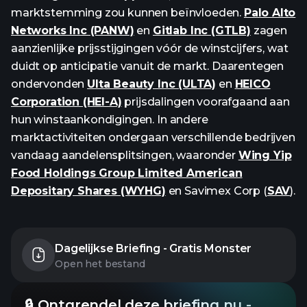
marktstemming zou kunnen beïnvloeden.
Palo Alto
Networks Inc (PANW)
en
Gitlab Inc (GTLB)
zagen
aanzienlijke prijsstijgingen vóór de winstcijfers, wat
duidt op anticipatie vanuit de markt. Daarentegen
ondervonden
Ulta Beauty Inc (ULTA)
en
HEICO
Corporation (HEI-A)
prijsdalingen voorafgaand aan
hun winstaankondigingen. In andere
marktactiviteiten ondergaan verschillende bedrijven
vandaag aandelensplitsingen, waaronder
Wing Yip
Food Holdings Group Limited American
Depositary Shares (WYHG)
en Savimex Corp (
SAV
).
Dagelijkse Briefing - Gratis Monster
Open het bestand
🔒 Ontgrendel deze briefing nu -