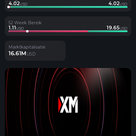
4.02
4.02
USD
USD
52 Week Bereik
1.11
19.65
USD
USD
Marktkapitalisatie
16.61M
USD