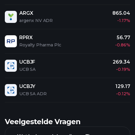
ARGX
865.04
argenx NV ADR
-1.17%
RPRX
56.77
Royalty Pharma Plc
-0.86%
UCBJF
269.34
UCB SA
-0.19%
UCBJY
129.17
UCB SA ADR
-0.12%
Veelgestelde Vragen