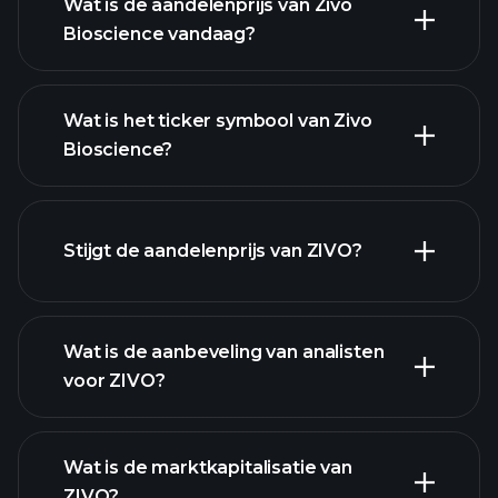
Wat is de aandelenprijs van Zivo
Bioscience vandaag?
Wat is het ticker symbool van Zivo
Bioscience?
geavanceerde grafiek
Stijgt de aandelenprijs van ZIVO?
Wat is de aanbeveling van analisten
voor ZIVO?
ZIVO
grafiek.
Wat is de marktkapitalisatie van
ZIVO?