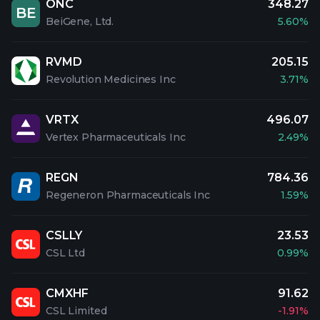
ONC
348.27
BE
BeiGene, Ltd.
5.60%
RVMD
205.15
Revolution Medicines Inc
3.71%
VRTX
496.07
Vertex Pharmaceuticals Inc
2.49%
REGN
784.36
Regeneron Pharmaceuticals Inc
1.59%
CSLLY
23.53
CSL Ltd
0.99%
CMXHF
91.62
CSL Limited
-1.91%