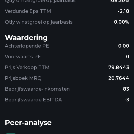
Qtly omzetgroei op jaarbasis
108.30%
Verdunde Eps TTM
-2.18
Qtly winstgroei op jaarbasis
0.00%
Waardering
Achterlopende PE
0.00
Voorwaarts PE
0
Prijs Verkoop TTM
79.8443
Prijsboek MRQ
20.7644
Bedrijfswaarde-inkomsten
83
Bedrijfswaarde EBITDA
-3
Peer-analyse