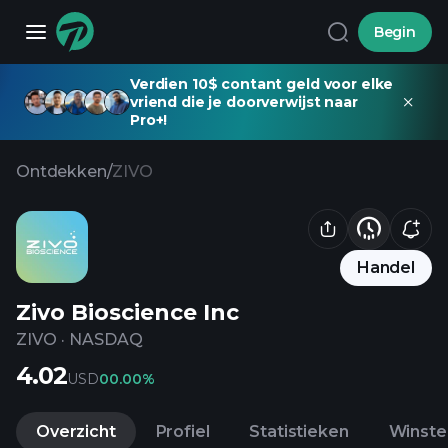
Begin
Verdien 10$ contant geld voor elke
vriend die je doorverwijst naar
Pro+!
Ontdekken
/
ZIVO
Handel
Zivo Bioscience Inc
ZIVO
·
NASDAQ
4.02
USD
0
0.00%
Overzicht
Profiel
Statistieken
Winste