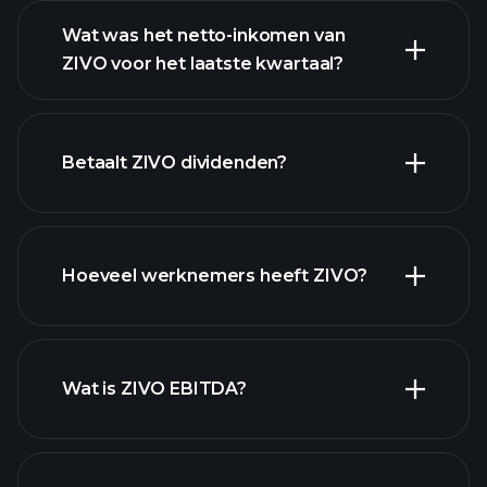
Wat was het netto-inkomen van
ZIVO voor het laatste kwartaal?
ZIVO
winst
financiële
rapporten
Betaalt ZIVO dividenden?
financiële
Hoeveel werknemers heeft ZIVO?
rapporten
hoog-dividend aandelen
Wat is ZIVO EBITDA?
grootste werkgevers