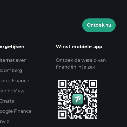
Ontdek nu
en
AI-gedreven
alyse
ergelijken
Winst mobiele app
Billionaire Portfolios
lternatieven
Ontdek de wereld van
financiën in je zak
loomberg
ahoo Finance
radingView
Charts
oogle Finance
inviz