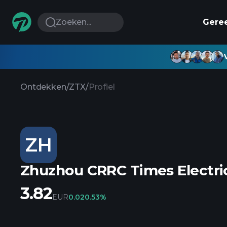
Zoeken...
Gere
Ontdekken
/
ZTX
/
Profiel
ZH
Zhuzhou CRRC Times Electric
3.82
EUR
0.02
0.53%