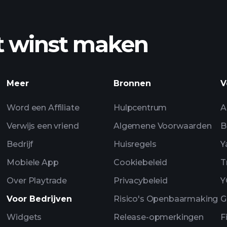
t winst maken
inst
Playtrade Toernooi
dagelijkse marktan
Meer
Bronnen
V
Watchlists
Word een Affiliate
Hulpcentrum
A
Verwijs een vriend
Algemene Voorwaarden
B
Bedrijf
Huisregels
Y
Mobiele App
Cookiebeleid
T
Over Playtrade
Privacybeleid
Y
Voor Bedrijven
Risico's Openbaarmaking
G
Widgets
Release-opmerkingen
F