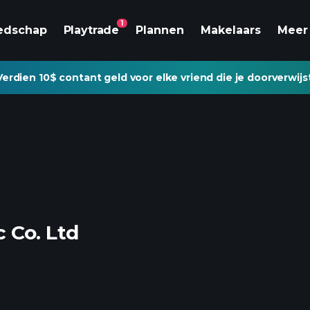
1
edschap
Playtrade
Plannen
Makelaars
Meer
Verdien 10$ contant geld voor elke vriend die je doorverwijs
 Co. Ltd