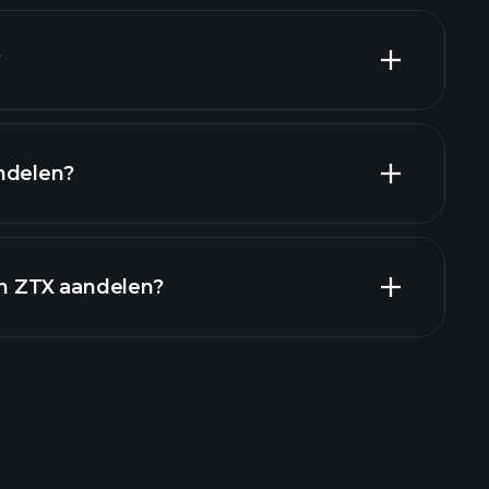
grootste
?
ndelen?
financiële rapporten
in ZTX aandelen?
Playtrade Toernooien
aden makelaar