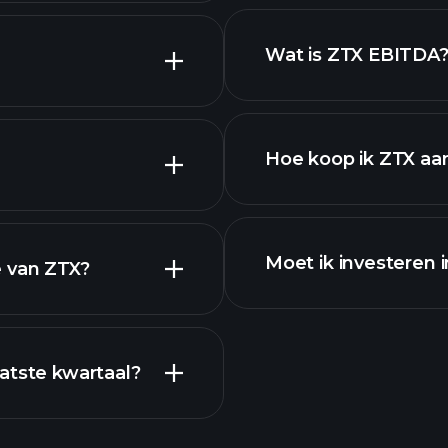
k.
Wat is ZTX EBITDA
werkgevers
Hoe koop ik ZTX aa
Moet ik investeren 
e van ZTX?
Winstkalender
atste kwartaal?
aanger