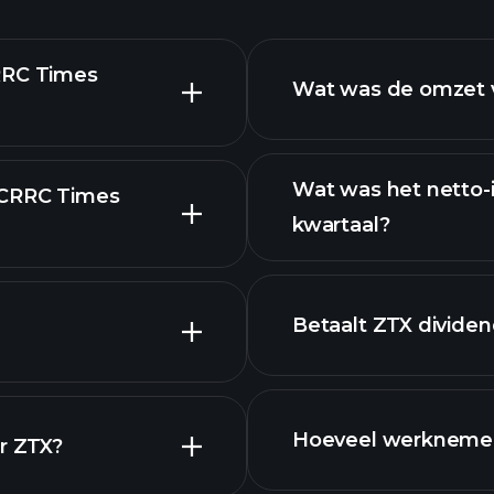
RRC Times
Wat was de omzet v
Wat was het netto-
 CRRC Times
kwartaal?
financiële rapport
Betaalt ZTX divide
financiële ra
Hoeveel werknemer
or ZTX?