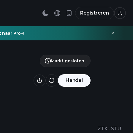
Registreren
t naar Pro+!
Markt gesloten
Handel
ZTX
·
STU