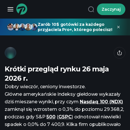
Zaczynaj
Zarób 10$ gotówki za każdego
przyjaciela Pro+, którego polecisz!
Krótki przegląd rynku 26 maja
2026 r.
Dobry wieczór, ceniony inwestorze.
Główne amerykańskie indeksy giełdowe wykazały
dziś mieszane wyniki, przy czym
Nasdaq 100 (NDX)
zamknął się wzrostem o 0,3% do poziomu 29 368,2,
podczas gdy S&P
500
(
GSPC
) odnotował niewielki
spadek o 0,0% do 7 400,9. Kilka firm opublikowało