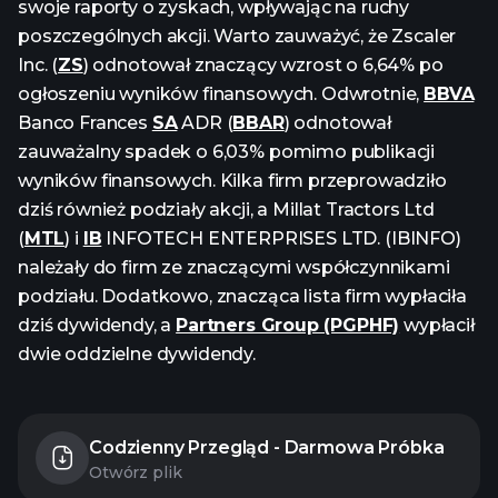
swoje raporty o zyskach, wpływając na ruchy
poszczególnych akcji. Warto zauważyć, że Zscaler
Inc. (
ZS
) odnotował znaczący wzrost o 6,64% po
ogłoszeniu wyników finansowych. Odwrotnie,
BBVA
Banco Frances
SA
ADR (
BBAR
) odnotował
zauważalny spadek o 6,03% pomimo publikacji
wyników finansowych. Kilka firm przeprowadziło
dziś również podziały akcji, a Millat Tractors Ltd
(
MTL
) i
IB
INFOTECH ENTERPRISES LTD. (IBINFO)
należały do firm ze znaczącymi współczynnikami
podziału. Dodatkowo, znacząca lista firm wypłaciła
dziś dywidendy, a
Partners Group (PGPHF)
wypłacił
dwie oddzielne dywidendy.
Codzienny Przegląd - Darmowa Próbka
Otwórz plik