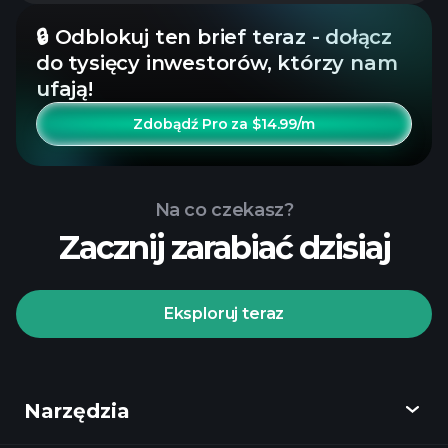
🔒 Odblokuj ten brief teraz - dołącz
do tysięcy inwestorów, którzy nam
ufają!
Zdobądź Pro za $14.99/m
Na co czekasz?
Zacznij zarabiać dzisiaj
Eksploruj teraz
Narzędzia