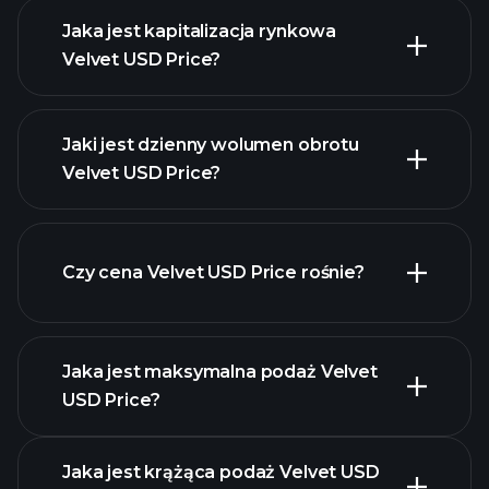
Jaka jest kapitalizacja rynkowa
Velvet USD Price?
zaawansowanym wykresie
Jaki jest dzienny wolumen obrotu
listę
Velvet USD Price?
kryptowalut
Czy cena Velvet USD Price rośnie?
tej liście
Jaka jest maksymalna podaż Velvet
USD Price?
Jaka jest krążąca podaż Velvet USD
wykresie Velvet USD Price