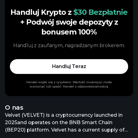
Handluj Krypto z
$30 Bezpłatnie
+ Podwój swoje depozyty z
bonusem 100%
Handluj z zaufanym, nagradzanym brokerem.
Handluj Teraz
Handel wiąże się z ryzykiem. Wartość inwestycji może
wzrosnąć lub spaść. Handel z odpowiedzialnością.
O nas
Velvet (VELVET) is a cryptocurrency launched in
2025and operates on the BNB Smart Chain
(BEP20) platform. Velvet has a current supply of
1,000,000,000 with 421,098,708.71950109 in