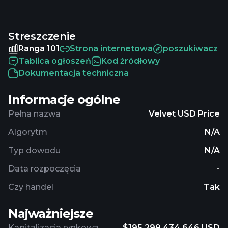
circulation. The last known price of Velvet is
0.46372048 USD and is up 3.46 over the last 24
Streszczenie
hours. It is currently trading on 136 active market(s)
with $4,396,647.01 traded over the last 24 hours.
Ranga 101
Strona internetowa
poszukiwacz
More information can be found at
Tablica ogłoszeń
Kod źródłowy
https://velvet.capital.
Dokumentacja techniczna
Informacje ogólne
Pełna nazwa
Velvet USD Price
Algorytm
N/A
Typ dowodu
N/A
Data rozpoczęcia
-
Czy handel
Tak
Najważniejsze
Kapitalizacja rynkowa
$195,299,434.646 USD