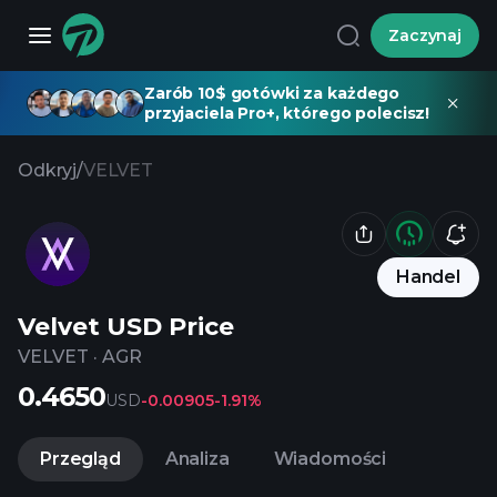
Zaczynaj
Zarób 10$ gotówki za każdego
przyjaciela Pro+, którego polecisz!
Odkryj
/
VELVET
Handel
Velvet USD Price
VELVET
·
AGR
0.4650
USD
-0.00905
-1.91%
Przegląd
Analiza
Wiadomości