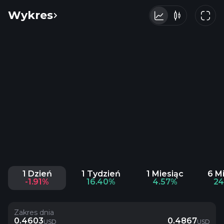
Wykres
1 Dzień
1 Tydzień
1 Miesiąc
6 M
-1.91%
16.40%
4.57%
24
Zakres dnia
0.4603
0.4867
USD
USD