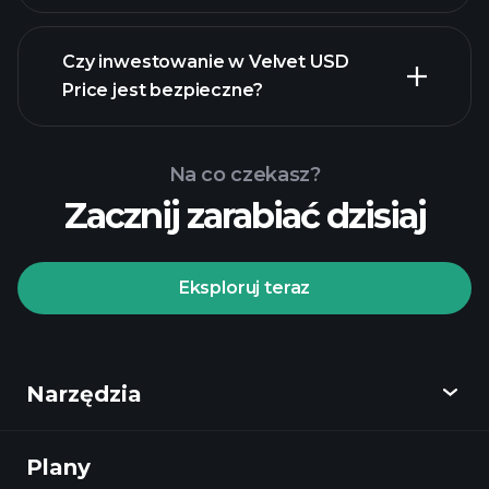
Czy inwestowanie w Velvet USD
Price jest bezpieczne?
Turniejach
Turniejach
Playtrade
Playtrade
polecanego
Na co czekasz?
brokera
codziennych analiz rynku
Zacznij zarabiać dzisiaj
wspomaganych przez sztuczną
inteligencję
Portfele Bilionerów
Turniejach
Playtrade
Eksploruj teraz
codziennych analiz rynku
wspomaganych przez sztuczną
inteligencję
Narzędzia
Listy Obserwowanych
Portfele
Bilionerów
Plany
Odkryj