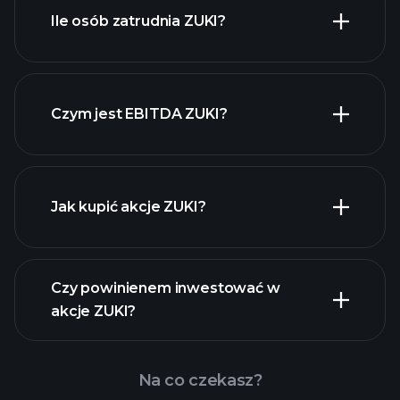
ZUKI
Ile osób zatrudnia ZUKI?
akcji o wysokiej
dywidendzie
Czym jest EBITDA ZUKI?
największych
pracodawców
Jak kupić akcje ZUKI?
raporty finansowe
Czy powinienem inwestować w
akcje ZUKI?
Na co czekasz?