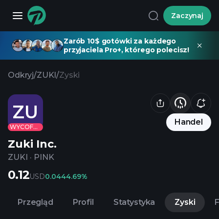
Zaczynaj
Zarób 10$ gotówki za każdego
przyjaciela Pro+, którego polecisz!
Odkryj
/
ZUKI
/
Zyski
ZU
Handel
WYCOFANE
Zuki Inc.
ZUKI
·
PINK
0.12
USD
0.04
44.69%
Przegląd
Profil
Statystyka
Zyski