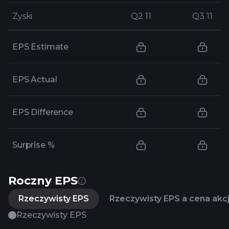
Zyski
Zyski
Q2 11
Q2 11
Q3 11
Q3 11
EPS Estimate
EPS Actual
EPS Difference
Surprise %
Roczny EPS
Rzeczywisty EPS
Rzeczywisty EPS a cena akcj
Rzeczywisty EPS