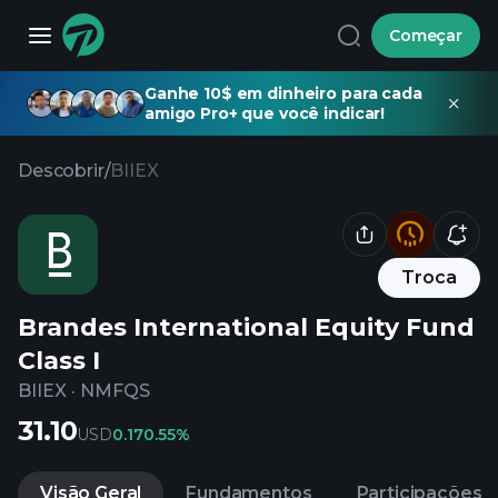
Começar
Ganhe 10$ em dinheiro para cada
amigo Pro+ que você indicar!
Descobrir
/
BIIEX
Troca
Brandes International Equity Fund
Class I
BIIEX
·
NMFQS
31.10
USD
0.17
0.55%
Visão Geral
Fundamentos
Participações