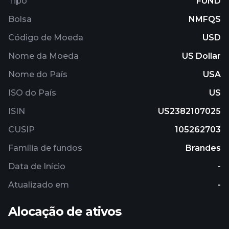
Tipo
FUND
conditions, the fund will invest at least 80% of its
Bolsa
NMFQS
net assets measured at the time of purchase in
equity securities of companies located in at least
Código de Moeda
USD
three countries outside the United States.
Nome da Moeda
US Dollar
Nome do País
USA
ISO do País
US
ISIN
US2382107025
CUSIP
105262703
Família de fundos
Brandes
Data de Início
-
Atualizado em
-
Alocação de ativos