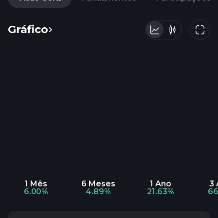
Gráfico
1 Mês
6 Meses
1 Ano
3
6.00%
4.89%
21.63%
66