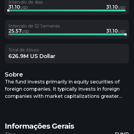
Intervalo de dias
31.10
31.10
USD
USD
Intervalo de 52 Semanas
25.57
31.10
USD
USD
Total de Ativos
626.9M US Dollar
Sobre
The fund invests primarily in equity securities of
foreign companies. It typically invests in foreign
companies with market capitalizations greater
than $5 billion at the time of purchase. A foreign
company is determined to be "foreign" on the
basis of its domicile, its principal place of business,
Informações Gerais
its primary stock exchange listing, and/or the
source of its revenues. Under normal market