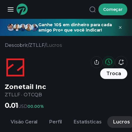
Começar
Ganhe 10$ em dinheiro para cada
amigo Pro+ que você indicar!
Descobrir
/
ZTLLF
/
Lucros
Troca
Zonetail Inc
ZTLLF
·
OTCQB
0.01
USD
0
0.00%
Visão Geral
Perfil
Estatisticas
Lucros