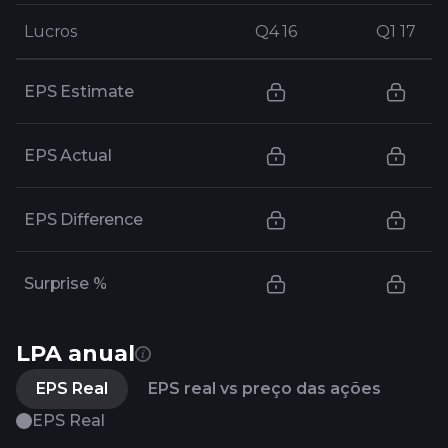
Lucros
Lucros
Q4 16
Q4 16
Q1 17
Q1 17
EPS Estimate
EPS Actual
EPS Difference
Surprise %
LPA anual
EPS Real
EPS real vs preço das ações
EPS Real