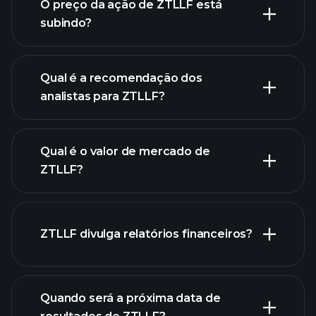
O preço da ação de ZTLLF está
subindo?
Qual é a recomendação dos
analistas para ZTLLF?
gráfico
de ZTLLF.
Qual é o valor de mercado de
ZTLLF?
nossa
ZTLLF divulga relatórios financeiros?
lista de ações
finanças
de ZTLLF
Quando será a próxima data de