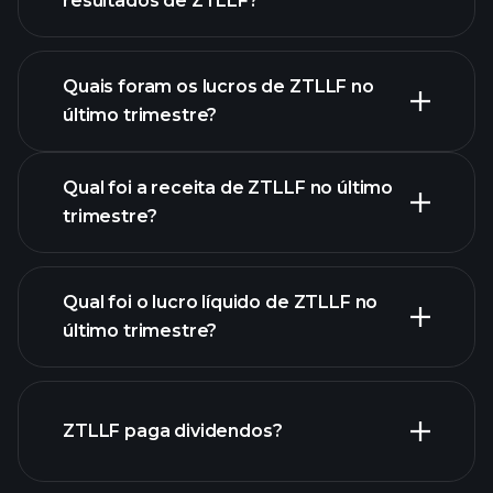
resultados de ZTLLF?
Quais foram os lucros de ZTLLF no
Calendário de
último trimestre?
Resultados
Qual foi a receita de ZTLLF no último
trimestre?
Qual foi o lucro líquido de ZTLLF no
lucros de
último trimestre?
ZTLLF
relatórios financeiros de
ZTLLF
ZTLLF paga dividendos?