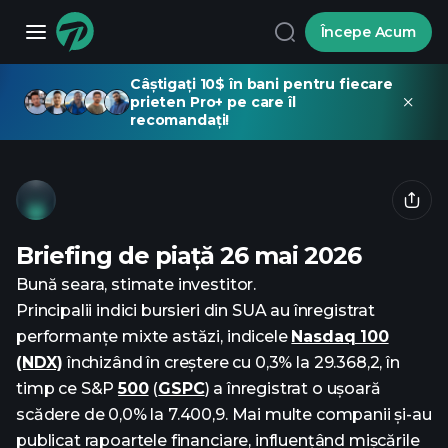
Începe Acum
Câștigați 10$ în bani pentru fiecare
prieten Pro+ pe care îl
recomandați!
Briefing de piață 26 mai 2026
Bună seara, stimate investitor.
Principalii indici bursieri din SUA au înregistrat
performanțe mixte astăzi, indicele
Nasdaq 100
(NDX)
închizând în creștere cu 0,3% la 29.368,2, în
timp ce S&P
500
(
GSPC
) a înregistrat o ușoară
scădere de 0,0% la 7.400,9. Mai multe companii și-au
publicat rapoartele financiare, influențând mișcările