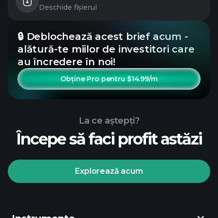
Deschide fișierul
🔒 Deblochează acest brief acum -
alătură-te miilor de investitori care
au încredere în noi!
Obține Pro pentru $14.99/m
La ce aștepți?
Începe să faci profit astăzi
Explorează acum