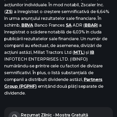
acțiunilor individuale. În mod notabil, Zscaler Inc.
(
ZS
) a înregistrat o creștere semnificativă de 6,64%
în urma anunțului rezultatelor sale financiare. În
schimb,
BBVA
Banco Frances
SA
ADR (
BBAR
) a
înregistrat o scădere notabilă de 6,03% în ciuda
publicării rezultatelor sale financiare. Un număr de
companii au efectuat, de asemenea, divizări de
acțiuni astăzi, Millat Tractors Ltd (
MTL
) și
IB
INFOTECH ENTERPRISES LTD. (IBINFO)
numărându-se printre cele cu factori de divizare
semnificativi. În plus, o listă substanțială de
companii a distribuit dividende astăzi,
Partners
Group (PGPHF)
emițând două plăți separate de
dividende.
Rezumat Zilnic - Mostra Gratuită