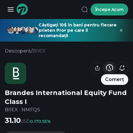
Începe Acum
Câștigați 10$ în bani pentru fiecare
prieten Pro+ pe care îl
recomandați!
Descoperă
/
BIIEX
Comerț
Brandes International Equity Fund
Class I
BIIEX
·
NMFQS
31.10
USD
0.17
0.55%