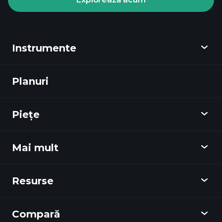
Playtrade
Tournaments
broker
Instrumente
recomandat
Planuri
Descoperă
Playtrade
Piețe
Grafice
Știri
Mai mult
Prezentare Generală
Calendar
Stocuri
Resurse
Centru de învățare
Devino un Afiliat
Forex
Rezumate săptămânale
Recomandă un prieten
Indici
Compară
Centru de Ajutor
Messenger
Companie