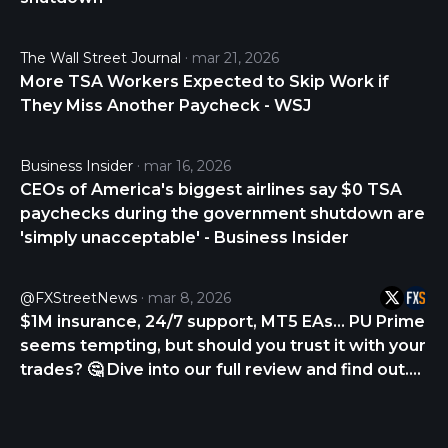
The Wall Street Journal
mar 21, 2026
More TSA Workers Expected to Skip Work if
They Miss Another Paycheck - WSJ
Business Insider
mar 16, 2026
CEOs of America's biggest airlines say $0 TSA
paychecks during the government shutdown are
'simply unacceptable' - Business Insider
@FXStreetNews
mar 8, 2026
$1M insurance, 24/7 support, MT5 EAs… PU Prime
seems tempting, but should you trust it with your
trades? 🤔 Dive into our full review and find out.
CHECK THE REVIEW NOW 👇
https://t.co/p5wTON9CQn
https://t.co/hTkDMUtNmA