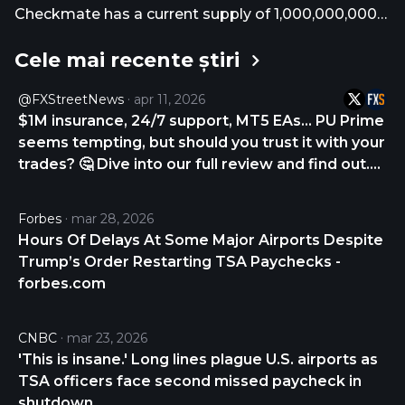
Checkmate has a current supply of 1,000,000,000
with 332,600,006 in circulation. The last known
Cele mai recente știri
price of Checkmate is 0.01981254 USD and is up
3.27 over the last 24 hours. It is currently trading on
@FXStreetNews
apr 11, 2026
53 active market(s) with $2,904,893.85 traded over
$1M insurance, 24/7 support, MT5 EAs… PU Prime
the last 24 hours. More information can be found
seems tempting, but should you trust it with your
at https://anichess.com.
trades? 🤔 Dive into our full review and find out.
CHECK THE REVIEW NOW 👇
https://t.co/gYUD9DS9Zv
Forbes
mar 28, 2026
https://t.co/Q6UKNjKyED
Hours Of Delays At Some Major Airports Despite
Trump’s Order Restarting TSA Paychecks -
forbes.com
CNBC
mar 23, 2026
'This is insane.' Long lines plague U.S. airports as
TSA officers face second missed paycheck in
shutdown