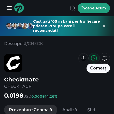
Începe Acum
Câștigați 10$ în bani pentru fiecare
prieten Pro+ pe care îl
recomandați!
Descoperă
/
CHECK
Comerț
Checkmate
CHECK
·
AGR
0.0198
USD
0.00081
4.26%
Prezentare Generală
Analiză
Știri