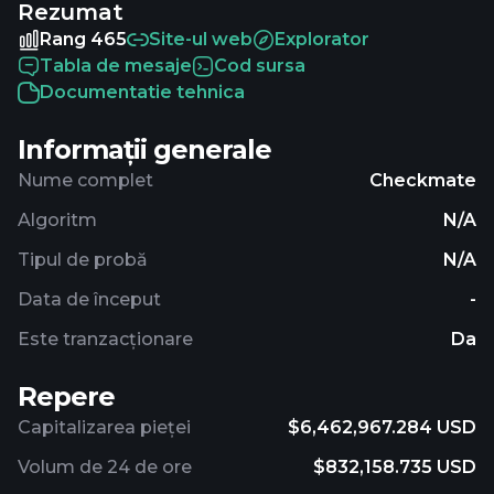
Rezumat
Rang 465
Site-ul web
Explorator
Tabla de mesaje
Cod sursa
Documentatie tehnica
Informații generale
Nume complet
Checkmate
Algoritm
N/A
Tipul de probă
N/A
Data de început
-
Este tranzacționare
Da
Repere
Capitalizarea pieței
$6,462,967.284 USD
Volum de 24 de ore
$832,158.735 USD