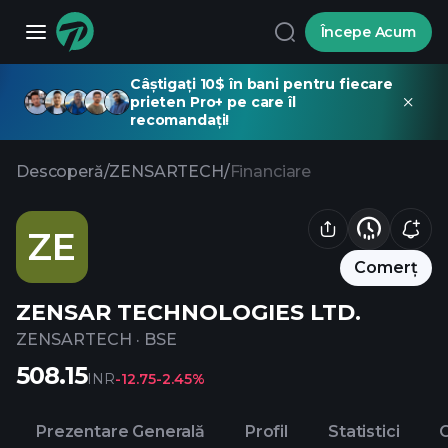
Începe Acum
Câștigați 10$ în bani pentru fiecare
prieten Pro+ pe care îl
recomandați!
Descoperă
/
ZENSARTECH
/
Financiare
ZE
Comerț
ZENSAR TECHNOLOGIES LTD.
ZENSARTECH
·
BSE
508.15
INR
-12.75
-2.45%
Prezentare Generală
Profil
Statistici
C