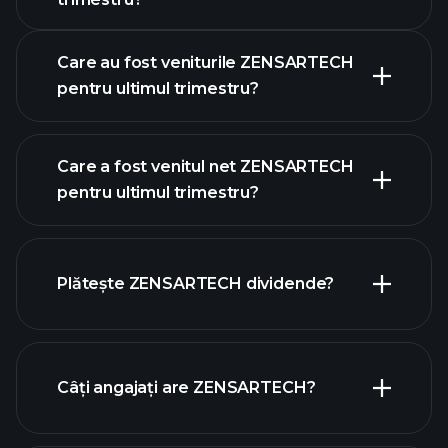
Care au fost veniturile ZENSARTECH
pentru ultimul trimestru?
Care a fost venitul net ZENSARTECH
pentru ultimul trimestru?
câștigurile ZENSARTECH
rapoartele financiare
Plătește ZENSARTECH dividende?
ZENSARTECH
rapoartele financiare ZENSARTECH
Câți angajați are ZENSARTECH?