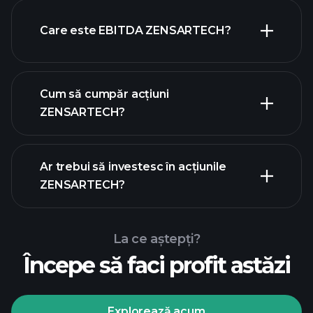
Care este EBITDA ZENSARTECH?
cei mai mari angajatori
Cum să cumpăr acțiuni
ZENSARTECH?
rapoartele financiare
Ar trebui să investesc în acțiunile
ZENSARTECH?
La ce aștepți?
Începe să faci profit astăzi
Turneele
Playtrade
broker
recomandat
Explorează acum