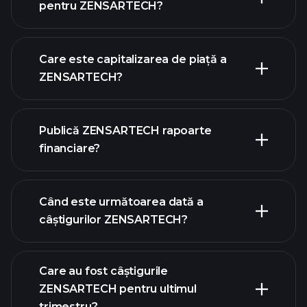
pentru ZENSARTECH?
graficul ZENSARTECH
Care este capitalizarea de piață a
ZENSARTECH?
Publică ZENSARTECH rapoarte
lista noastră de acțiuni
financiare?
finanțele ZENSARTECH
Când este următoarea dată a
câștigurilor ZENSARTECH?
Care au fost câștigurile
ZENSARTECH pentru ultimul
calendarului de câștiguri
trimestru?