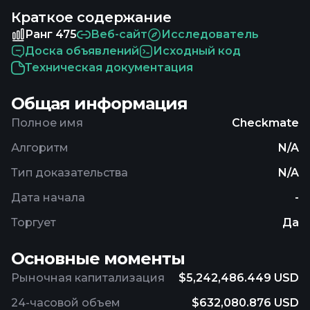
https://t.co/hTkDMUtNmA
Краткое содержание
Ранг 475
Веб-сайт
Исследователь
Доска объявлений
Исходный код
Техническая документация
Общая информация
Полное имя
Checkmate
Алгоритм
N/A
Тип доказательства
N/A
Дата начала
-
Торгует
Да
Основные моменты
Рыночная капитализация
$5,242,486.449 USD
24-часовой объем
$632,080.876 USD