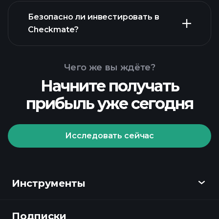
Безопасно ли инвестировать в
Checkmate?
Playtrade Tournaments
Playtrade Tournaments
Чего же вы ждёте?
рекомендуемого брокера
ежедневным
Начните получать
рыночным аналитикам с поддержкой
прибыль уже сегодня
ИИ
портфелями
миллиардеров
Playtrade Tournaments
ежедневным
Исследовать сейчас
рыночным аналитикам с поддержкой
ИИ
списки для отслеживания
портфелями
Инструменты
миллиардеров
Подписки
Обзор