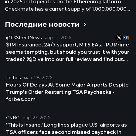
in 2025and operates on the Ethereum platform.
Checkmate has a current supply of 1,000,000,000
with 332,600,006 in circulation. The last known
Последние новости
price of Checkmate is 0.01599552 USD and is down
-4.33 over the last 24 hours. It is currently trading
@FXStreetNews
апр. 11, 2026
on 53 active market(s) with $3,092,913.15 traded
$1M insurance, 24/7 support, MT5 EAs… PU Prime
over the last 24 hours. More information can be
seems tempting, but should you trust it with your
found at https://anichess.com.
trades? 🤔 Dive into our full review and find out.
CHECK THE REVIEW NOW 👇
https://t.co/gYUD9DS9Zv
Forbes
мар. 28, 2026
https://t.co/Q6UKNjKyED
Hours Of Delays At Some Major Airports Despite
Trump’s Order Restarting TSA Paychecks -
forbes.com
CNBC
мар. 23, 2026
'This is insane.' Long lines plague U.S. airports as
TSA officers face second missed paycheck in