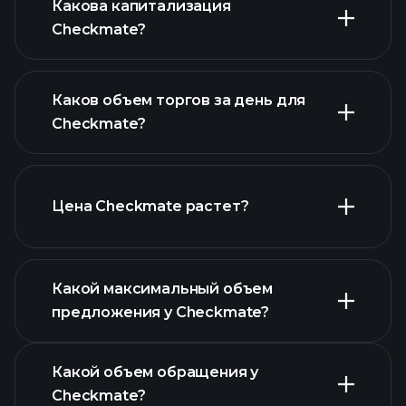
Какова капитализация
Checkmate?
расширенной диаграмме
Каков объем торгов за день для
списком
Checkmate?
криптовалют
Цена Checkmate растет?
этом
списке
Какой максимальный объем
предложения у Checkmate?
Какой объем обращения у
Checkmate?
диаграмме Checkmate