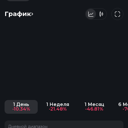
График
1 День
1 Неделя
1 Месяц
6 М
-10.34%
-21.48%
-46.81%
-7
Дневной диапазон