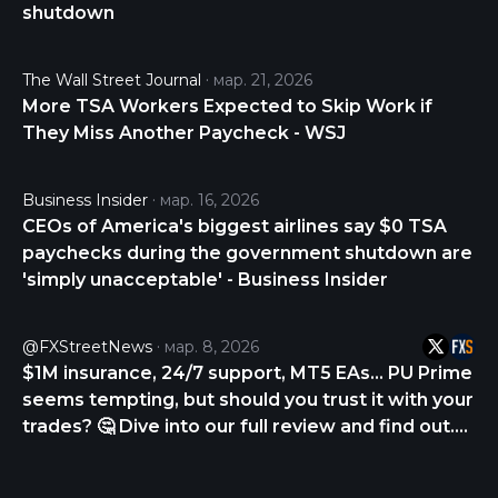
shutdown
The Wall Street Journal
мар. 21, 2026
More TSA Workers Expected to Skip Work if
They Miss Another Paycheck - WSJ
Business Insider
мар. 16, 2026
CEOs of America's biggest airlines say $0 TSA
paychecks during the government shutdown are
'simply unacceptable' - Business Insider
@FXStreetNews
мар. 8, 2026
$1M insurance, 24/7 support, MT5 EAs… PU Prime
seems tempting, but should you trust it with your
trades? 🤔 Dive into our full review and find out.
CHECK THE REVIEW NOW 👇
https://t.co/p5wTON9CQn