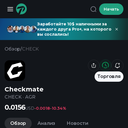
Начать
Заработайте 10$ наличными за
каждого друга Pro+, на которого
вы сослались!
Обзор
/
CHECK
Торговля
Checkmate
CHECK
·
AGR
0.0156
USD
-0.0018
-10.34%
Обзор
Анализ
Новости