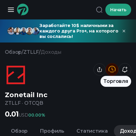
Начать
Заработайте 10$ наличными за
каждого друга Pro+, на которого
вы сослались!
Обзор
/
ZTLLF
/
Доходы
Торговля
Zonetail Inc
ZTLLF
·
OTCQB
0.01
USD
0
0.00%
Обзор
Профиль
Статистика
Дохо