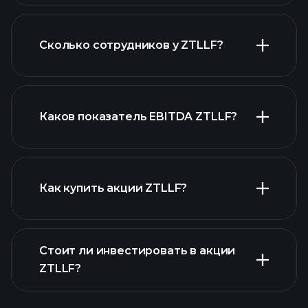
Сколько сотрудников у ZTLLF?
финансовых отчетах ZTLLF
акций с высокими
дивидендами
Каков показатель EBITDA ZTLLF?
крупнейших
работодателей
Как купить акции ZTLLF?
Стоит ли инвестировать в акции
финансовых отчетах
ZTLLF?
ZTLLF