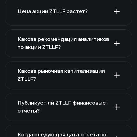
графике
Цена акции ZTLLF растет?
Какова рекомендация аналитиков
по акции ZTLLF?
ZTLLF графике
Какова рыночная капитализация
ZTLLF?
Публикует ли ZTLLF финансовые
наш список акций
отчеты?
финансовые отчеты ZTLLF
Когда следующая дата отчета по