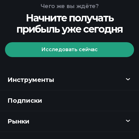
Чего же вы ждёте?
Начните получать
прибыль уже сегодня
Playtrade
Tournaments
рекомендуемого брокера
Исследовать сейчас
Инструменты
Playtrade Tournaments
Подписки
Обзор
ежедневным рыночным
анализам, powered by AI
Playtrade
списки для
Рынки
отслеживания
Графики
портфелями миллиардера
Новости