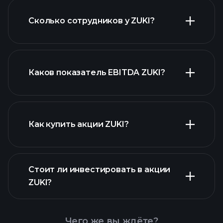
финансовых
Сколько сотрудников у ZUKI?
отчетах ZUKI
акций с высокими
дивидендами
Каков показатель EBITDA ZUKI?
крупнейших
работодателей
Как купить акции ZUKI?
Стоит ли инвестировать в акции
финансовых отчетах ZUKI
ZUKI?
Чего же вы ждёте?