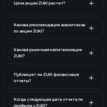
Цена акции ZUKI растет?
Какова рекомендация аналитиков
по акции ZUKI?
ZUKI графике
Какова рыночная капитализация
ZUKI?
Публикует ли ZUKI финансовые
наш список акций
отчеты?
финансовые отчеты ZUKI
Когда следующая дата отчета по
прибыли у ZUKI?