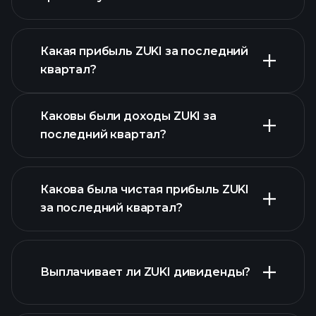
Какая прибыль ZUKI за последний
Календарем
квартал?
отчетности
Каковы были доходы ZUKI за
последний квартал?
Какова была чистая прибыль ZUKI
за последний квартал?
прибыли ZUKI
Выплачивает ли ZUKI дивиденды?
финансовых отчетах ZUKI