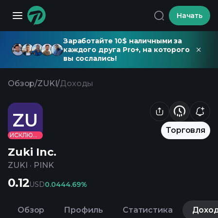
Начать
Заработайте 10$ наличными за
каждого друга Pro+, на которого
вы сослались!
Обзор
/
ZUKI
/
Доходы
ZU
Торговля
ИСКЛЮЧЕНО
Zuki Inc.
ZUKI
·
PINK
0.12
USD
0.04
44.69%
Обзор
Профиль
Статистика
Дохо