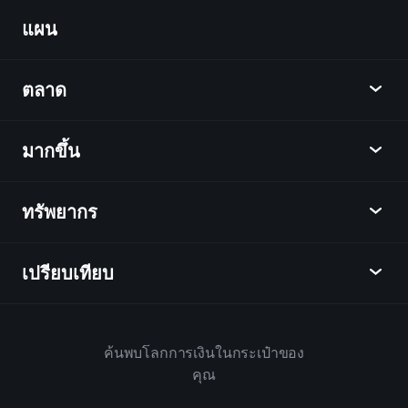
Billionaire
แผน
ค้นพบ
Portfolios
Playtrade
ตลาด
ชาร์ต
ข่าว
มากขึ้น
ภาพรวม
ปฏิทิน
หุ้น
ทรัพยากร
ศูนย์กลางการเรียนรู้
เป็นพันธมิตร
ตลาดเงินตรา
บทสรุปรายสัปดาห์
แนะนำเพื่อน
ดัชนี
เปรียบเทียบ
ศูนย์ช่วยเหลือ
เดสก์ท็อป
บริษัท
ETFs
ข้อกำหนดและเงื่อนไข
แอปมือถือ
กองทุน
ทางเลือก
กฎบ้าน
ค้นพบโลกการเงินในกระเป๋าของ
เกี่ยวกับเพลย์เทรด
สินค้า
Bloomberg
คุณ
นโยบายคุกกี้
สำหรับธุรกิจ