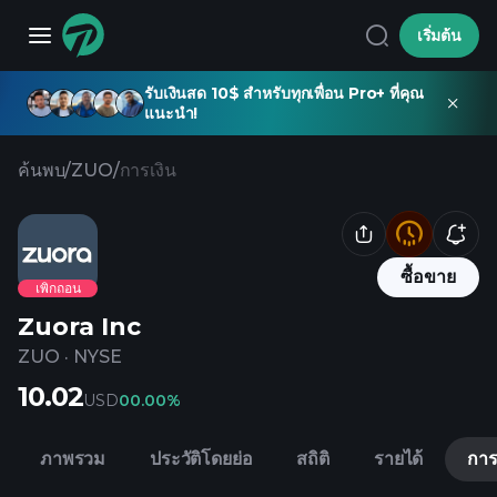
เริ่มต้น
รับเงินสด 10$ สำหรับทุกเพื่อน Pro+ ที่คุณ
แนะนำ!
ค้นพบ
/
ZUO
/
การเงิน
ซื้อขาย
เพิกถอน
Zuora Inc
ZUO
·
NYSE
10.02
USD
0
0.00%
ภาพรวม
ประวัติโดยย่อ
สถิติ
รายได้
การ