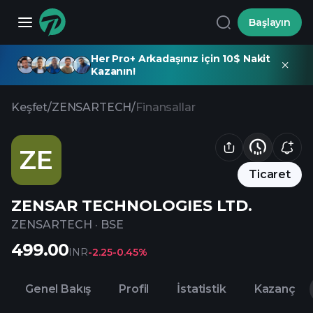
Başlayın
Her Pro+ Arkadaşınız için 10$ Nakit
Kazanın!
Keşfet
/
ZENSARTECH
/
Finansallar
ZE
Ticaret
ZENSAR TECHNOLOGIES LTD.
ZENSARTECH
·
BSE
499.00
INR
-2.25
-0.45%
Genel Bakış
Profil
İstatistik
Kazanç