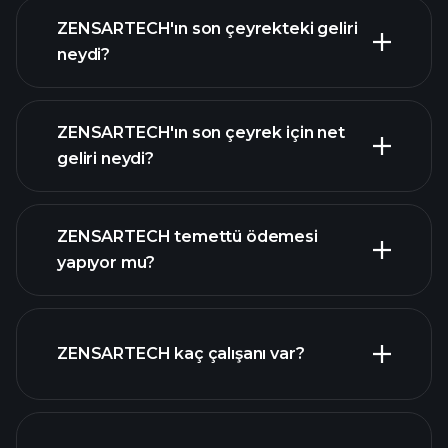
ZENSARTECH'ın son çeyrekteki geliri
neydi?
ZENSARTECH'ın son çeyrek için net
geliri neydi?
ZENSARTECH kazançları
mali raporlar
ZENSARTECH temettü ödemesi
yapıyor mu?
mali
raporlar
ZENSARTECH kaç çalışanı var?