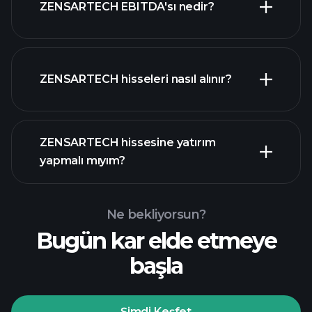
ZENSARTECH EBITDA'sı nedir?
en büyük işverenler
ZENSARTECH hisseleri nasıl alınır?
mali
ZENSARTECH hissesine yatırım
raporlar
yapmalı mıyım?
Ne bekliyorsun?
Bugün kar elde etmeye
Playtrade
başla
Turnuvalarında
önerilen aracı
Şimdi Keşfet