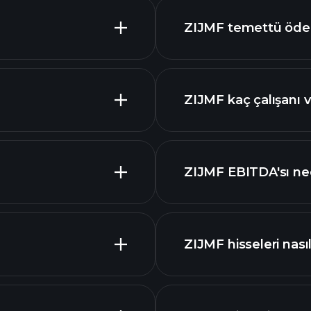
ZIJMF temettü öde
ZIJMF kaç çalışanı v
ZIJMF
e
ZIJMF EBITDA'sı ne
piyasa
ZIJMF hisseleri nasıl