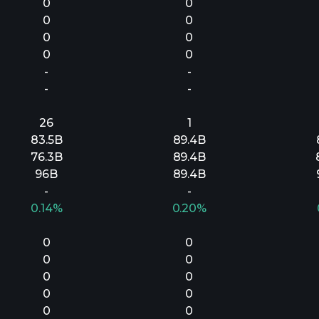
0
0
0
0
0
0
0
0
-
-
-
-
26
1
83.5B
89.4B
76.3B
89.4B
96B
89.4B
-
-
0.14%
0.20%
0
0
0
0
0
0
0
0
0
0