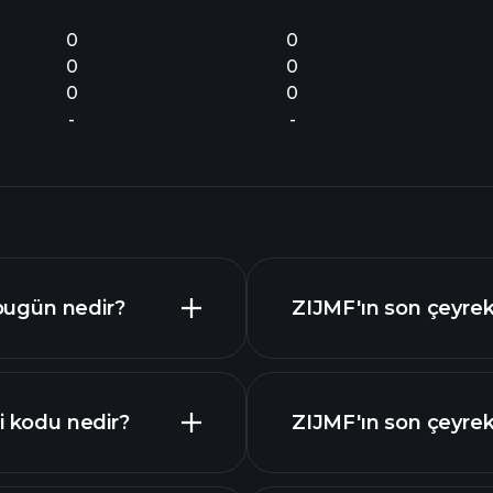
0
0
0
0
0
0
-
-
 bugün nedir?
ZIJMF'ın son çeyrekt
i kodu nedir?
ZIJMF'ın son çeyrek 