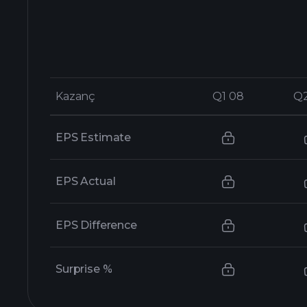
Kazanç
Kazanç
Q1 08
Q1 08
Q
Q
EPS Estimate
EPS Actual
EPS Difference
Surprise %