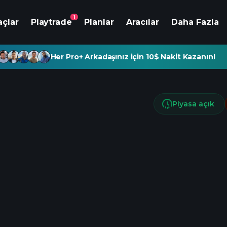
1
açlar
Playtrade
Planlar
Aracılar
Daha Fazla
Her Pro+ Arkadaşınız için 10$ Nakit Kazanın!
Piyasa açık