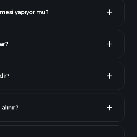
mesi yapıyor mu?
mali raporlar
ar?
n büyük işverenler
dir?
 alınır?
mali raporlar