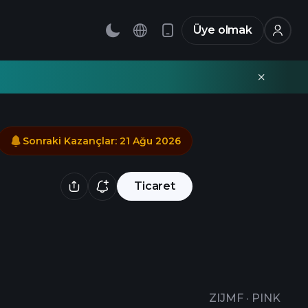
Üye olmak
Sonraki Kazançlar
:
21 Ağu 2026
Ticaret
ZIJMF
·
PINK