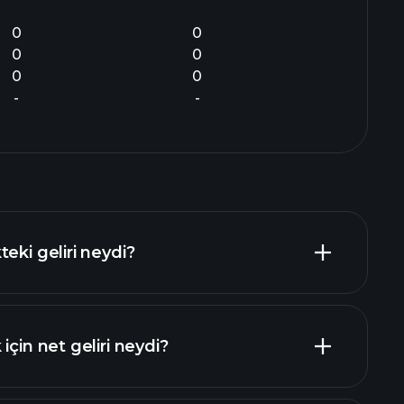
0
0
0
0
0
0
-
-
eki geliri neydi?
için net geliri neydi?
mali raporlar