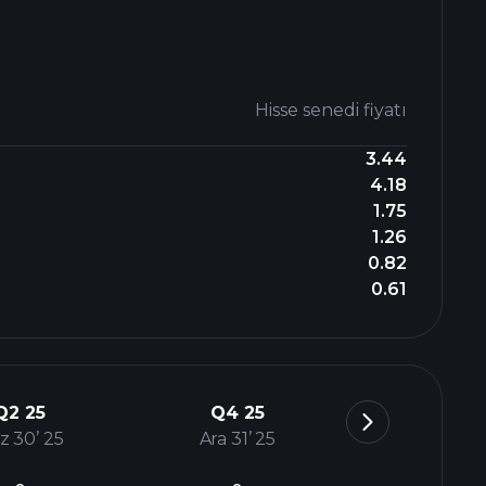
Hisse senedi fiyatı
3.44
4.18
1.75
1.26
0.82
0.61
Q2 25
Q4 25
z 30’ 25
Ara 31’ 25