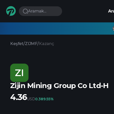
Aramak...
Ar
Keşfet
/
ZIJMF
/
Kazanç
ZI
Zijin Mining Group Co Ltd-H
4.36
USD
0.38
9.55%