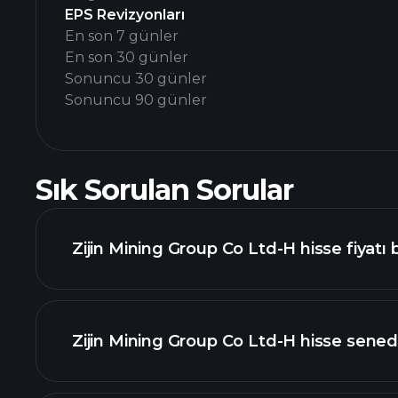
EPS Revizyonları
En son 7 günler
En son 30 günler
Sonuncu 30 günler
Sonuncu 90 günler
Sık Sorulan Sorular
Zijin Mining Group Co Ltd-H hisse fiyatı
Zijin Mining Group Co Ltd-H hisse sened
gelişmiş grafik