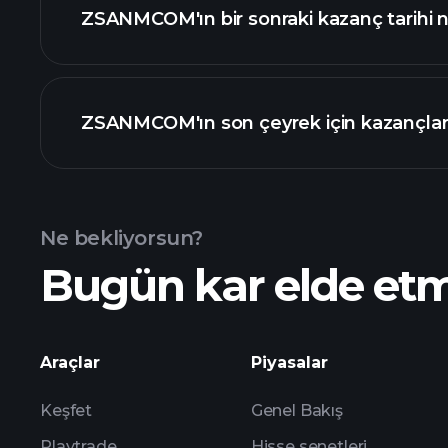
ZSANMCOM'ın bir sonraki kazanç tarihi
Kazanç
ZSANMCOM'ın son çeyrek için kazançlar
Ne bekliyorsun?
Bugün kar elde et
ZSANMCOM kazançları
Araçlar
Piyasalar
Keşfet
Genel Bakış
Playtrade
Hisse senetleri