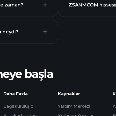
 ne zaman?
ZSANMCOM hissesin
 Takvimi
ı neydi?
Playt
önerilen aracı
meye başla
piyasa analizlerine
Daha Fazla
Kaynaklar
K
Watchlist'leri
Bağlı kuruluş ol
Yardım Merkezi
A
Bir arkadaşı öner
Kullanım Koşulları
B