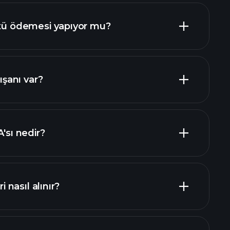
 ödemesi yapıyor mu?
mali raporlar
yen hisseler
şanı var?
en büyük işverenler
sı nedir?
nasıl alınır?
mali raporlar