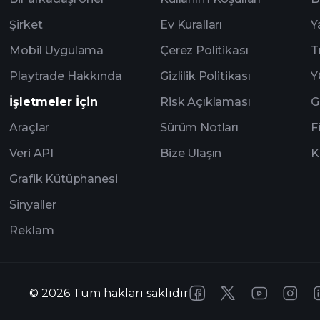
Şirket
Ev Kuralları
Y
Mobil Uygulama
Çerez Politikası
T
Playtrade Hakkında
Gizlilik Politikası
Y
İşletmeler İçin
Risk Açıklaması
G
Araçlar
Sürüm Notları
F
Veri API
Bize Ulaşın
K
Grafik Kütüphanesi
Sinyaller
Reklam
©
2026
Tüm hakları saklıdır