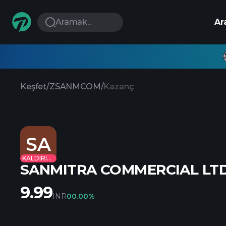
Aramak...
Ar
Keşfet
/
ZSANMCOM
/
Kazanç
SA
KALDIRILDI
SANMITRA COMMERCIAL LTD
9.99
INR
0
0.00%