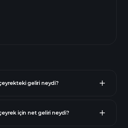
yrekteki geliri neydi?
rek için net geliri neydi?
mali