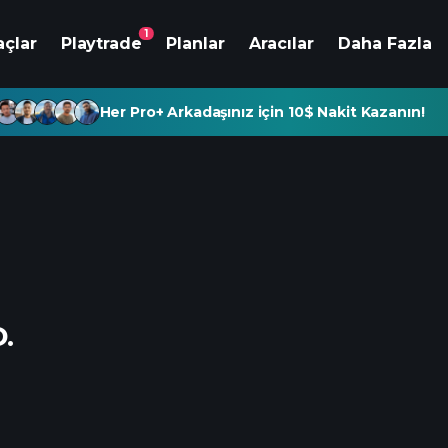
1
açlar
Playtrade
Planlar
Aracılar
Daha Fazla
Her Pro+ Arkadaşınız için 10$ Nakit Kazanın!
.