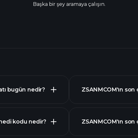
Başka bir şey aramaya çalışın.
tı bugün nedir?
ZSANMCOM'ın son çe
edi kodu nedir?
ZSANMCOM'ın son çey