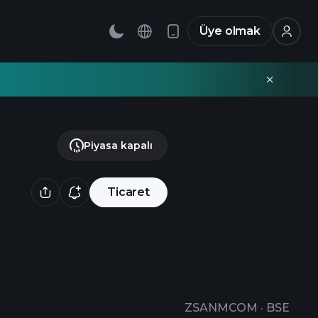
Üye olmak
Piyasa kapalı
Ticaret
ZSANMCOM
·
BSE