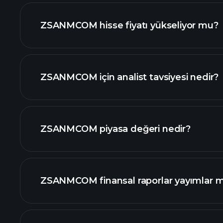
gelişmiş grafik
ZSANMCOM hisse fiyatı yükseliyor mu?
ZSANMCOM için analist tavsiyesi nedir?
ZSANMCOM grafik
ZSANMCOM piyasa değeri nedir?
ZSANMCOM finansal raporlar yayımlar m
piyasa değeri sıralanan hisse listemizi
ZSANMCOM finansal verilerini