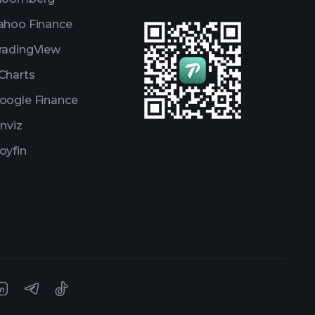
ahoo Finance
radingView
Charts
oogle Finance
inviz
oyfin