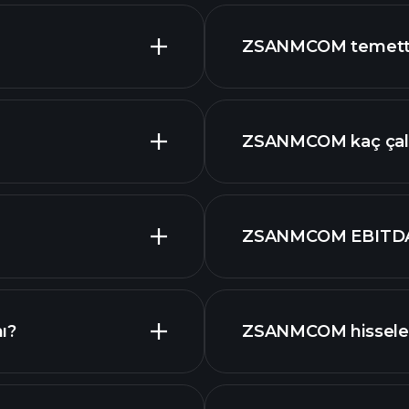
raporlar
ZSANMCOM temettü
yüksek temettü öde
ZSANMCOM kaç çalı
ZSANMCOM EBITDA'
ı?
ZSANMCOM hisseleri 