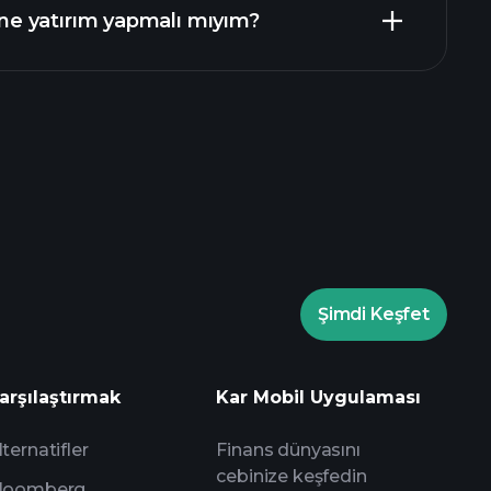
e yatırım yapmalı mıyım?
rade Turnuvalarında
Playtrade Turnuvalarında
Şimdi Keşfet
yapay zeka destekli günlük
arşılaştırmak
Kar Mobil Uygulaması
Milyarder Portföylerini
lternatifler
Finans dünyasını
cebinize keşfedin
loomberg