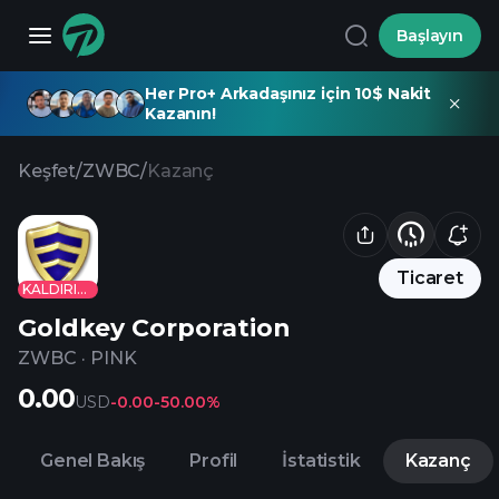
Başlayın
Her Pro+ Arkadaşınız için 10$ Nakit
Kazanın!
Keşfet
/
ZWBC
/
Kazanç
Ticaret
KALDIRILDI
Goldkey Corporation
ZWBC
·
PINK
0.00
USD
-0.00
-50.00%
Genel Bakış
Profil
İstatistik
Kazanç