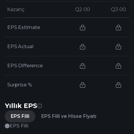
Kazanç
Kazanç
Q2 00
Q2 00
Q3 00
Q3 00
EPS Estimate
EPS Actual
EPS Difference
Surprise %
Yıllık EPS
EPS Fiili
EPS Fiili ve Hisse Fiyatı
EPS Fiili