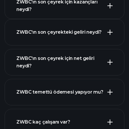
ZWBC'ın son çeyrek için kazançları
Kazanç Takvimi
neydi?
ZWBC'ın son çeyrekteki geliri neydi?
ZWBC'ın son çeyrek için net geliri
ZWBC
neydi?
kazançları
mali raporlar
ZWBC temettü ödemesi yapıyor mu?
mali raporlar
yüksek temettü ödeyen
ZWBC kaç çalışanı var?
hisseler