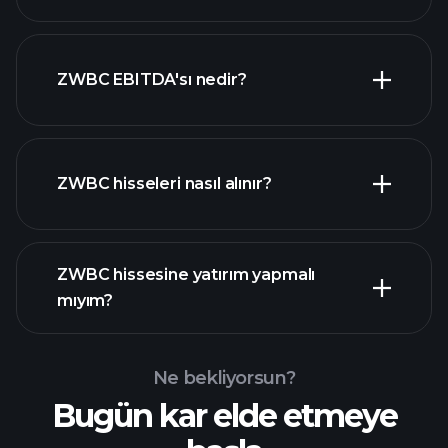
en büyük
ZWBC EBITDA'sı nedir?
işverenler
ZWBC hisseleri nasıl alınır?
mali raporlar
ZWBC hissesine yatırım yapmalı
mıyım?
Ne bekliyorsun?
Bugün kar elde etmeye
Playtrade