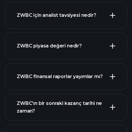
ZWBC için analist tavsiyesi nedir?
ZWBC grafik
ZWBC piyasa değeri nedir?
ZWBC finansal raporlar yayımlar mı?
piyasa
değeri sıralanan hisse listemizi
ZWBC finansal verilerini
ZWBC'ın bir sonraki kazanç tarihi ne
zaman?