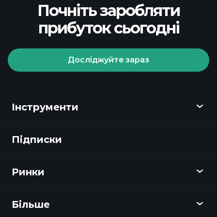
Почніть заробляти
прибуток сьогодні
Досліджуйте зараз
Інструменти
Підписки
Огляд
Playtrade
Ринки
Графіки
Новини
Більше
Огляд