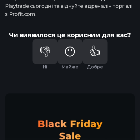
Playtrade сьогодні та відчуйте адреналін торгівлі
з Profit.com.
Чи виявилося це корисним для вас?
👎
😶
👍
Ні
Майже
Добре