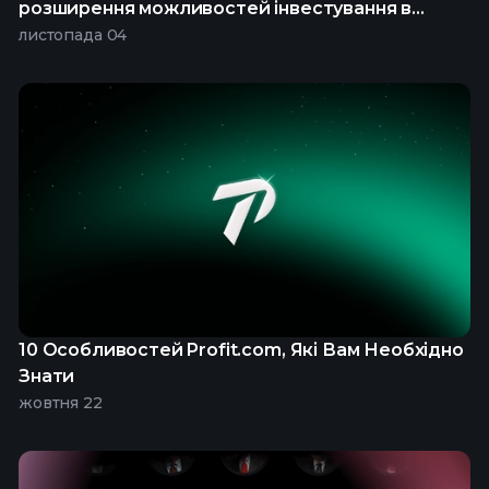
розширення можливостей інвестування в
криптовалюти
листопада 04
10 Особливостей Profit.com, Які Вам Необхідно
Знати
жовтня 22