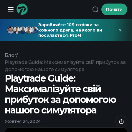
Почати
Заробляйте 10$ готівки за
кожного друга, на якого ви
посилаєтеся, Pro+!
Блог
/
Playtrade Guide: Максималізуйте свій прибуток за
допомогою нашого симулятора
Playtrade Guide:
Максималізуйте свій
прибуток за допомогою
нашого симулятора
Жовтня 24, 2024