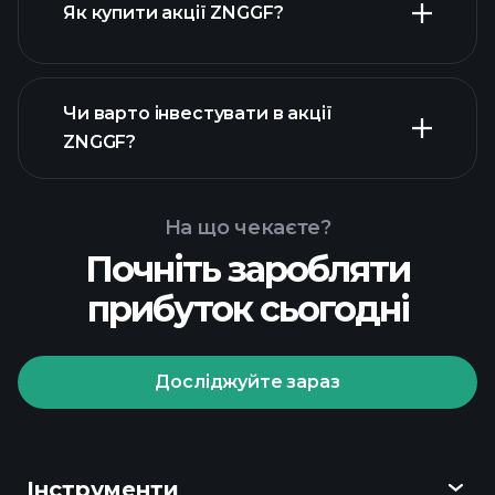
Як купити акції ZNGGF?
фінансових звітах ZNGGF
Чи варто інвестувати в акції
ZNGGF?
На що чекаєте?
Почніть заробляти
Playtrade Tournaments
прибуток сьогодні
рекомендованого
брокера
Досліджуйте зараз
Playtrade Tournaments
Інструменти