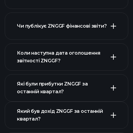
Чи публікує ZNGGF фінансові звіти?
наш список акцій
фінансовими звітами ZNGGF
Коли наступна дата оголошення
звітності ZNGGF?
Які були прибутки ZNGGF за
Календарі
останній квартал?
прибутків
Який був дохід ZNGGF за останній
квартал?