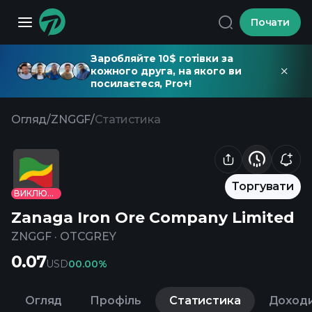
Почати
Заробляйте 10$ готівки за
кожного друга, на якого ви
посилаєтеся, Pro+!
Огляд
/
ZNGGF
/
Статистика
Торгувати
ВИКЛЮЧЕНО
Zanaga Iron Ore Company Limited
ZNGGF
·
OTCGREY
0.07
USD
0
0.00%
Огляд
Профіль
Статистика
Доход