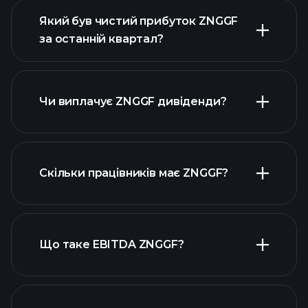
Який був чистий прибуток ZNGGF
за останній квартал?
прибутки ZNGGF
фінансових звітах ZNGGF
Чи виплачує ZNGGF дивіденди?
фінансових звітах ZNGGF
Скільки працівників має ZNGGF?
високодивідендних акцій
Що таке EBITDA ZNGGF?
найбільших
роботодавців