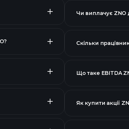
Чи виплачує ZNO 
NO?
Скільки працівник
акцій
Що таке EBITDA Z
найбільших робот
акцій
Як купити акції Z
вими звітами ZNO