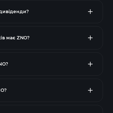
дивіденди?
фінансових звітах ZNO
високодивідендних
ів має ZNO?
NO?
одавців
NO?
фінансових звітах ZNO