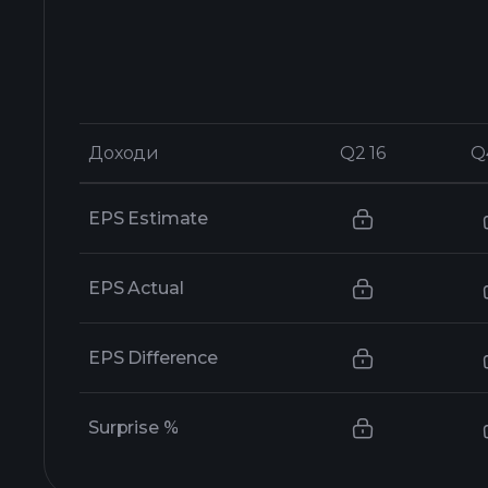
Доходи
Доходи
Q2 16
Q2 16
Q
Q
EPS Estimate
EPS Actual
EPS Difference
Surprise %