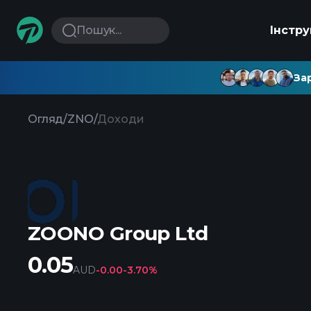
Пошук...
Інстр
Зар
Огляд
/
ZNO
/
Доходи
ZOONO Group Ltd
0.05
AUD
-0.00
-3.70%