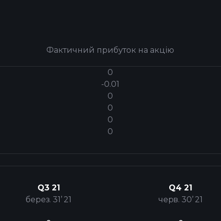
Фактичний прибуток на акцію
0
-0.01
0
0
0
0
Q3 21
Q4 21
берез. 31’ 21
черв. 30’ 21