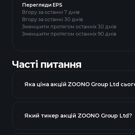
Перегляди EPS
Вгору за останні 7 днів
Вгору за останні 30 днів
Зменшити протягом останніх 30 днів
Зменшити протягом останніх 90 днів
Часті питання
Яка ціна акцій ZOONO Group Ltd сьог
Який тикер акцій ZOONO Group Ltd?
розширеній діаграмі