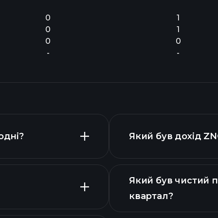
0
1
0
1
0
0
-
-
одні?
Який був дохід ZN
Який був чистий п
квартал?
фіна