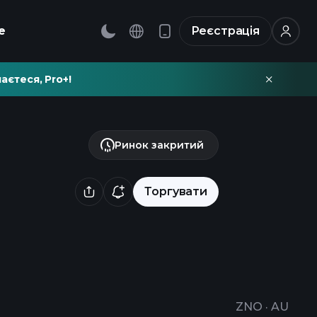
е
Реєстрація
аєтеся, Pro+!
Ринок закритий
Торгувати
ZNO
·
AU