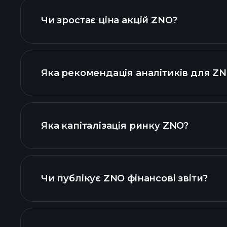
Чи зростає ціна акцій ZNO?
Яка рекомендація аналітиків для Z
діаграмі ZNO
Яка капіталізація ринку ZNO?
наш список 
Чи публікує ZNO фінансові звіти?
фінансо