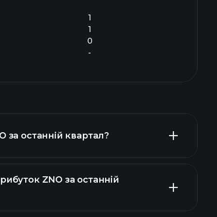
1
1
0
-
O за останній квартал?
рибуток ZNO за останній
нсових звітах ZNO