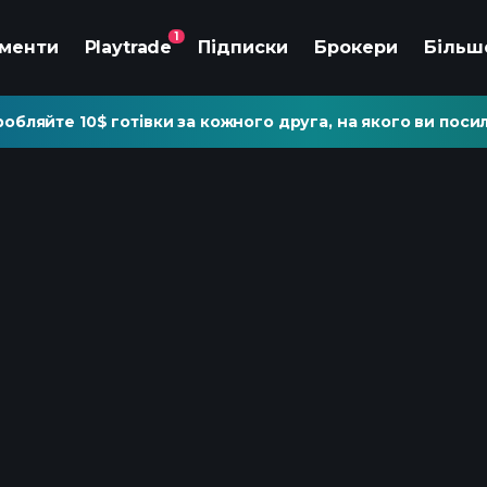
1
ументи
Playtrade
Підписки
Брокери
Більш
обляйте 10$ готівки за кожного друга, на якого ви посил