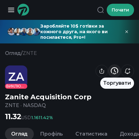
Почати
Заробляйте 10$ готівки за
кожного друга, на якого ви
посилаєтеся, Pro+!
Огляд
/
ZNTE
ZA
Торгувати
ВИКЛЮЧЕНО
Zanite Acquisition Corp
ZNTE
·
NASDAQ
11.32
USD
1.16
11.42%
Огляд
Профіль
Статистика
Доход