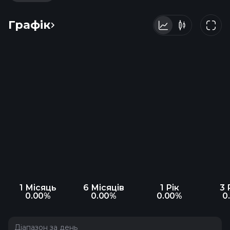
Графік
1 Місяць
6 Місяців
1 Рік
3 
0.00%
0.00%
0.00%
0
Діапазон за день