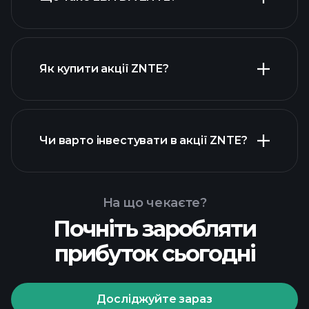
найбільших
роботодавців
Як купити акції ZNTE?
фінансових звітах ZNTE
Чи варто інвестувати в акції ZNTE?
На що чекаєте?
Почніть заробляти
прибуток сьогодні
Playtrade Tournaments
рекомендованого
брокера
Досліджуйте зараз