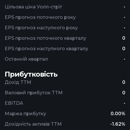
Цільова ціна Уолл-стріт
-
EPS прогноз поточного року
-
EPS прогноз наступного року
-
EPS прогноз поточного кварталу
0
EPS прогноз наступного кварталу
0
Останній квартал
-
Прибутковість
Дохід TTM
0
Валовий прибуток TTM
0
EBITDA
-
Маржа прибутку
0.00%
Дохідність активів TTM
-1.62%