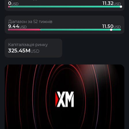
0
11.32
USD
USD
Діапазон за 52 тижнів
9.44
11.50
USD
USD
Капіталізація ринку
325.45M
USD