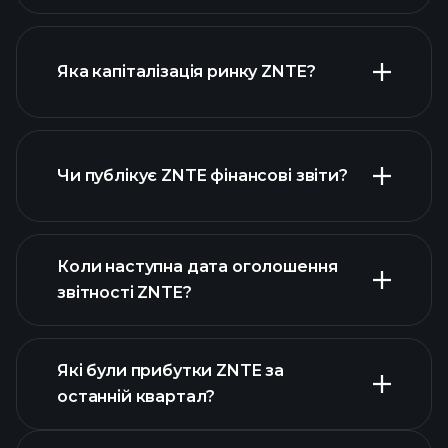
діаграмі ZNTE
Яка капіталізація ринку ZNTE?
Чи публікує ZNTE фінансові звіти?
наш список акцій
фінансовими звітами ZNTE
Коли наступна дата оголошення
звітності ZNTE?
Які були прибутки ZNTE за
Календарі
останній квартал?
прибутків