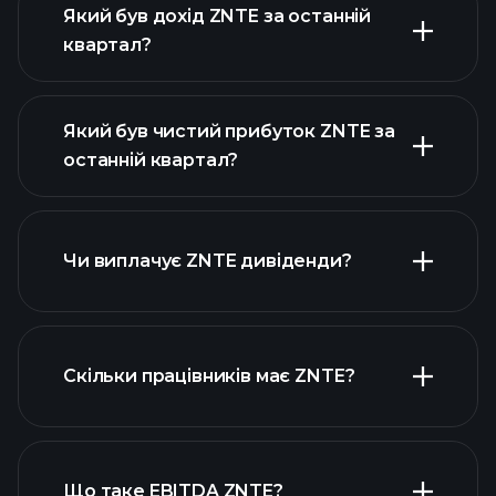
Який був дохід ZNTE за останній
квартал?
Який був чистий прибуток ZNTE за
останній квартал?
прибутки ZNTE
фінансових звітах ZNTE
Чи виплачує ZNTE дивіденди?
фінансових звітах ZNTE
Скільки працівників має ZNTE?
високодивідендних акцій
Що таке EBITDA ZNTE?