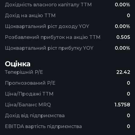
Дохідність власного капіталу TTM
0.00%
Дохід на акцію TTM
0
Щоквартальний ріст доходу YOY
0.00%
Розбавлений прибуток на акцію TTM
0.505
Щоквартальний ріст прибутку YOY
0.00%
Оцінка
Теперішній P/E
22.42
Прогнозований P/E
0
Ціна/Продажі TTM
0
Ціна/Баланс MRQ
1.5758
Дохід від підприємства
0
EBITDA вартість підприємства
0