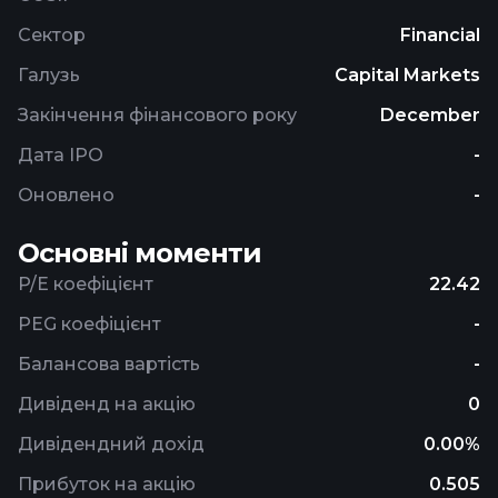
Сектор
Financial
Галузь
Capital Markets
Закінчення фінансового року
December
Дата IPO
-
Оновлено
-
Основні моменти
P/E коефіцієнт
22.42
PEG коефіцієнт
-
Балансова вартість
-
Дивіденд на акцію
0
Дивідендний дохід
0.00%
Прибуток на акцію
0.505