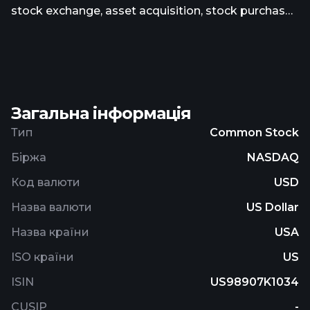
stock exchange, asset acquisition, stock purchase,
reorganization, or similar business combination
with one or more businesses in the aviation,
aerospace and defense, urban mobility, and
emerging technology industries. The company was
incorporated in 2020 and is based in Cleveland,
Загальна інформація
Ohio.
Тип
Common Stock
Біржа
NASDAQ
Код валюти
USD
Назва валюти
US Dollar
Назва країни
USA
ISO країни
US
ISIN
US98907K1034
CUSIP
-