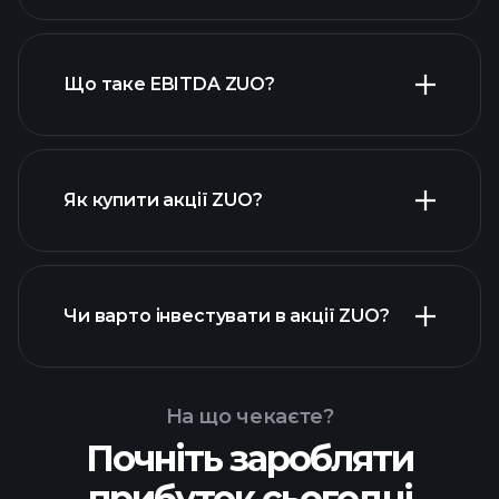
високодивідендних акцій
Що таке EBITDA ZUO?
найбільших
роботодавців
Як купити акції ZUO?
фінансових звітах
Чи варто інвестувати в акції ZUO?
ZUO
На що чекаєте?
Почніть заробляти
Playtrade Tournaments
прибуток сьогодні
рекомендованого