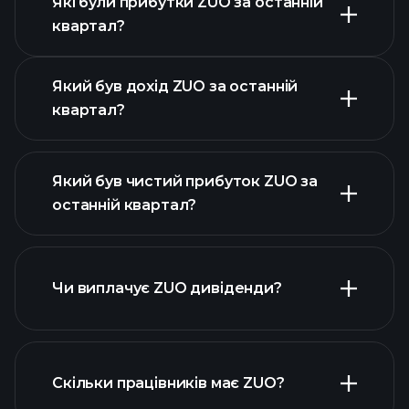
Які були прибутки ZUO за останній
Календарі
квартал?
прибутків
Який був дохід ZUO за останній
квартал?
Який був чистий прибуток ZUO за
останній квартал?
прибутки ZUO
фінансових звітах ZUO
Чи виплачує ZUO дивіденди?
фінансових звітах ZUO
Скільки працівників має ZUO?