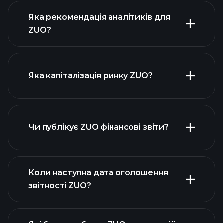
Яка рекомендація аналітиків для
ZUO?
діаграмі ZUO
Яка капіталізація ринку ZUO?
Чи публікує ZUO фінансові звіти?
наш список акцій
фінансовими звітами ZUO
Коли наступна дата оголошення
звітності ZUO?