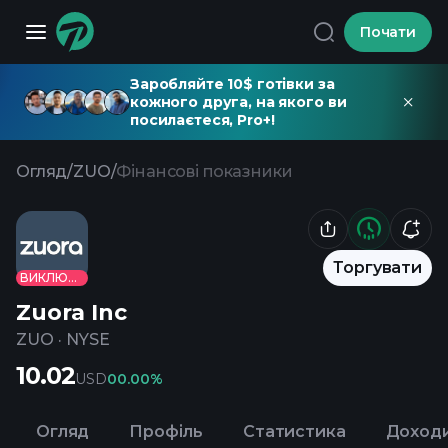
Почати
Заробляйте 10$ готівки за
кожного друга, на якого ви
посилаєтеся, Pro+!
Огляд
/
ZUO
/
Фінансові показники
Торгувати
ВИКЛЮЧЕНО
Zuora Inc
ZUO
·
NYSE
10.02
USD
0
0.00%
Огляд
Профіль
Статистика
Доход