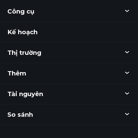
Công cụ
Kế hoạch
Khám phá
Playtrade
Thị trường
Biểu đồ
Tin tức
Thêm
Tổng quan
Lịch
Cổ phiếu
Tài nguyên
Trung tâm học tập
Trở thành Đối tác
Thị trường ngoại hối
Tóm tắt hàng tuần
Giới thiệu bạn bè
Chỉ số
So sánh
Trung tâm trợ giúp
Trình nhắn tin
Công ty
Quỹ giao dịch niêm yết
Điều khoản và điều kiện
Ứng dụng di động
Quỹ
Tùy chọn khác