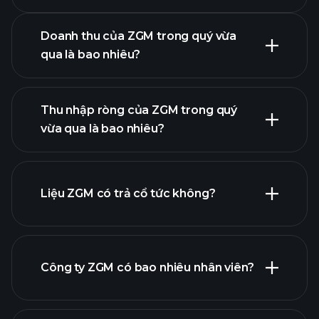
Doanh thu của ZGM trong quý vừa
qua là bao nhiêu?
lợi
Thu nhập ròng của ZGM trong quý
nhuận của ZGM
vừa qua là bao nhiêu?
báo cáo tài chính
Liệu ZGM có trả cổ tức không?
báo cáo tài chính
Công ty ZGM có bao nhiêu nhân viên?
cổ phiếu trả cổ tức cao