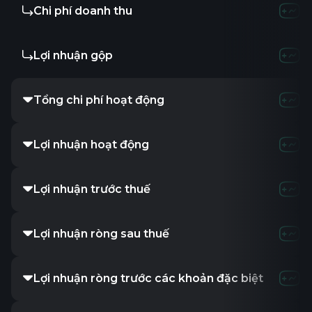
Chi phí doanh thu
118.77K
176.12
Lợi nhuận gộp
53.02K
686.
Tổng chi phí hoạt động
118.4K
218.7
Lợi nhuận hoạt động
-65.38K
467.7
Lợi nhuận trước thuế
-65.19K
468.3
Lợi nhuận ròng sau thuế
-65.24K
419.5
Lợi nhuận ròng trước các khoản đặc biệt
-65.24K
419.5