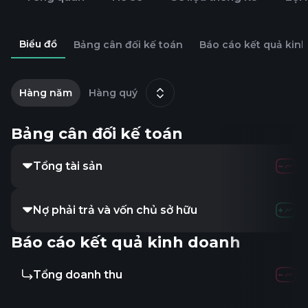
Biểu đồ
Bảng cân đối kế toán
Báo cáo kết quả kin
2
t
Hàng năm
Hàng quý
9
Bảng cân đối kế toán
Tổng tài sản
196.78K
799.
Nợ phải trả và vốn chủ sở hữu
196.78K
799.
Báo cáo kết quả kinh doanh
Tổng doanh thu
171.79K
862.