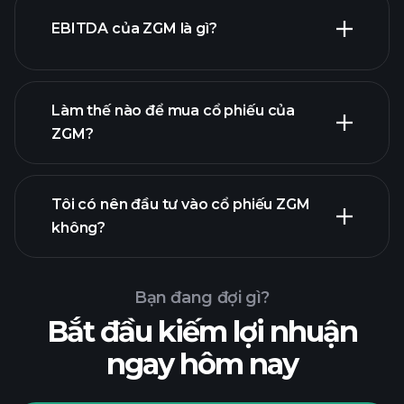
EBITDA của ZGM là gì?
nhà tuyển dụng lớn nhất
Làm thế nào để mua cổ phiếu của
ZGM?
báo cáo tài chính
Tôi có nên đầu tư vào cổ phiếu ZGM
không?
Bạn đang đợi gì?
Bắt đầu kiếm lợi nhuận
ngay hôm nay
Playtrade
Tournaments
nhà môi