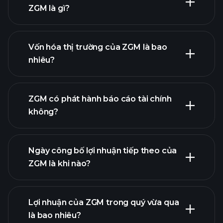
ZGM là gì?
biểu đồ ZGM
Vốn hóa thị trường của ZGM là bao
nhiêu?
danh
ZGM có phát hành báo cáo tài chính
sách cổ phiếu của chúng tôi
không?
tài chính của
ZGM
Ngày công bố lợi nhuận tiếp theo của
ZGM là khi nào?
Lợi nhuận của ZGM trong quý vừa qua
Lịch công bố lợi nhuận
là bao nhiêu?