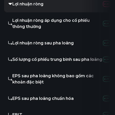
Lợi nhuận ròng
-65.24K
419.5
Lợi nhuận ròng áp dụng cho cổ phiếu
-
-
-
thông thường
Lợi nhuận ròng sau pha loãng
-
-
-
Số lượng cổ phiếu trung bình sau pha loãng
-
-
-
EPS sau pha loãng không bao gồm các
-
-
-
khoản đặc biệt
EPS sau pha loãng chuẩn hóa
-
-
-
EBIT
-65.19K
468.3