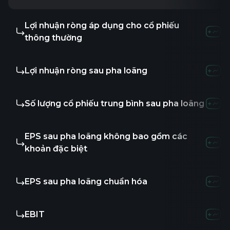
Lợi nhuận ròng áp dụng cho cổ phiếu
-
-
-
thông thường
Lợi nhuận ròng sau pha loãng
-
-
-
Số lượng cổ phiếu trung bình sau pha loãng
-
-
6
EPS sau pha loãng không bao gồm các
-
-
0.1
khoản đặc biệt
EPS sau pha loãng chuẩn hóa
-
-
-
EBIT
3.53M
8.52