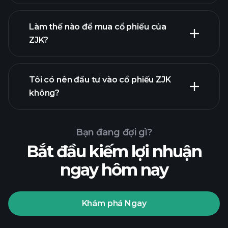
Làm thế nào để mua cổ phiếu của
ZJK?
báo cáo tài chính
Tôi có nên đầu tư vào cổ phiếu ZJK
không?
Bạn đang đợi gì?
Bắt đầu kiếm lợi nhuận
ngay hôm nay
Playtrade
Tournaments
nhà môi
giới được khuyến nghị
Khám phá Ngay