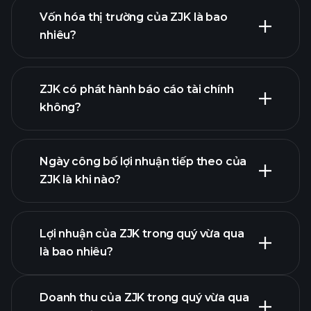
Vốn hóa thị trường của ZJK là bao
nhiêu?
danh
ZJK có phát hành báo cáo tài chính
sách cổ phiếu của chúng tôi
không?
tài chính của ZJK
Ngày công bố lợi nhuận tiếp theo của
ZJK là khi nào?
Lợi nhuận của ZJK trong quý vừa qua
Lịch công bố lợi nhuận
là bao nhiêu?
Doanh thu của ZJK trong quý vừa qua