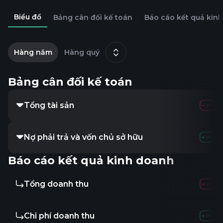
Biểu đồ
Bảng cân đối kế toán
Báo cáo kết quả kin
2
t
Hàng năm
Hàng quý
12
Bảng cân đối kế toán
Tổng tài sản
24.24M
32.1
Nợ phải trả và vốn chủ sở hữu
24.24M
32.1
Báo cáo kết quả kinh doanh
Tổng doanh thu
17.5M
24.79
Chi phí doanh thu
12.18M
15.78