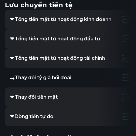
Lưu chuyển tiền tệ
Tổng tiền mặt từ hoạt động kinh doanh
2.36M
814.6
Tổng tiền mặt từ hoạt động đầu tư
-3.32M
-289.
Tổng tiền mặt từ hoạt động tài chính
1.95M
-357.6
Thay đổi tỷ giá hối đoái
-
-
-
Thay đổi tiền mặt
1.01M
52.37
Dòng tiền tự do
-962.63K
-359