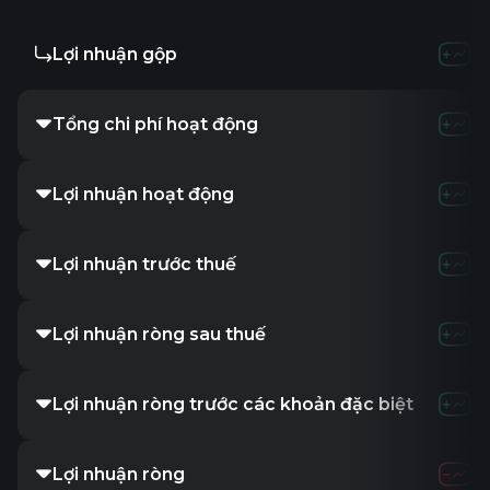
Lợi nhuận gộp
5.32M
9.01
Tổng chi phí hoạt động
2.73M
2.74
Lợi nhuận hoạt động
2.59M
6.28
Lợi nhuận trước thuế
3.48M
8.39
Lợi nhuận ròng sau thuế
2.99M
7.28
Lợi nhuận ròng trước các khoản đặc biệt
2.99M
7.28
Lợi nhuận ròng
2.99M
7.28