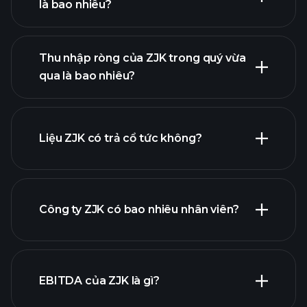
là bao nhiêu?
lợi
Thu nhập ròng của ZJK trong quý vừa
nhuận của ZJK
qua là bao nhiêu?
báo cáo tài chính
Liệu ZJK có trả cổ tức không?
báo cáo tài chính
Công ty ZJK có bao nhiêu nhân viên?
cổ phiếu trả cổ tức cao
EBITDA của ZJK là gì?
nhà tuyển dụng lớn nhất