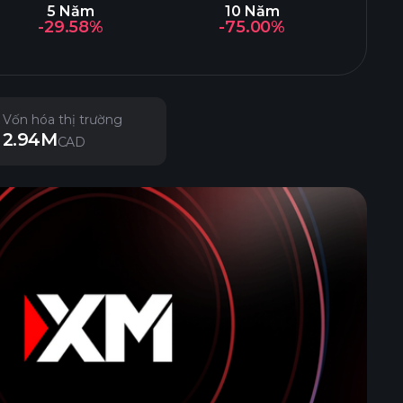
5 Năm
10 Năm
-29.58%
-75.00%
Vốn hóa thị trường
2.94M
CAD