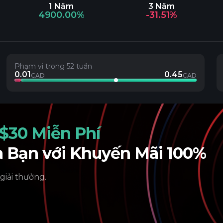
1 Năm
3 Năm
4900.00%
-31.51%
Phạm vi trong 52 tuần
0.01
0.45
CAD
CAD
$30 Miễn Phí
a Bạn với Khuyến Mãi 100%
 giải thưởng.