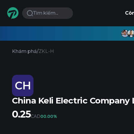
Tìm kiếm...
Cô
Khám phá
/
ZKL-H
CH
China Keli Electric Company 
0.25
CAD
0
0.00%