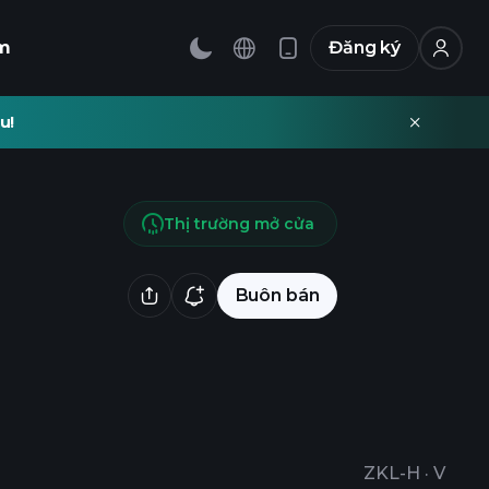
m
Đăng ký
u!
Thị trường mở cửa
Buôn bán
ZKL-H
·
V