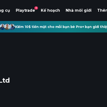
1
ng cụ
Playtrade
Kế hoạch
Nhà môi giới
Thê
Kiếm 10$ tiền mặt cho mỗi bạn bè Pro+ bạn giới thiệ
Ltd