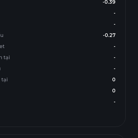
-0.39
-
-
ếu
-0.27
et
-
 tại
-
u
-
 tại
0
0
-