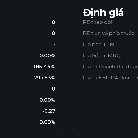
Định giá
0
PE theo dõi
0
PE tiến về phía trước
-
Giá bán TTM
0.00%
Giá Sổ cái MRQ
-185.44%
Giá trị Doanh thu doa
-297.83%
Giá trị EBITDA doanh
0
0.00%
-0.27
0.00%