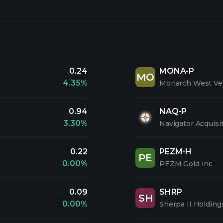
0.24
MONA-P
MO
4.35%
Monarch West Ven
0.94
NAQ-P
3.30%
Navigator Acquisi
0.22
PEZM-H
PE
0.00%
PEZM Gold Inc
0.09
SHRP
SH
0.00%
Sherpa II Holding