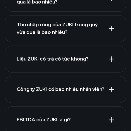
qua là bao nhiêu?
lợi
Thu nhập ròng của ZUKI trong quý
nhuận của ZUKI
vừa qua là bao nhiêu?
báo cáo tài chính
Liệu ZUKI có trả cổ tức không?
báo cáo tài chính
Công ty ZUKI có bao nhiêu nhân viên?
cổ phiếu trả cổ tức cao
EBITDA của ZUKI là gì?
nhà tuyển dụng lớn nhất