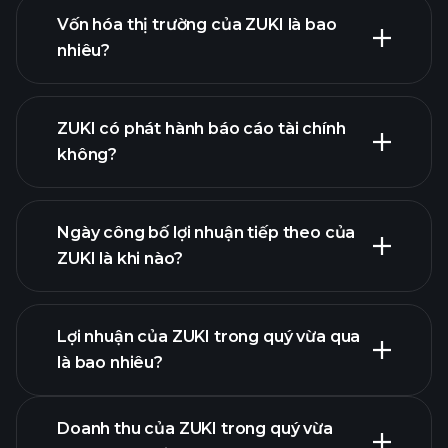
Vốn hóa thị trường của ZUKI là bao
nhiêu?
danh
ZUKI có phát hành báo cáo tài chính
sách cổ phiếu của chúng tôi
không?
tài chính của
ZUKI
Ngày công bố lợi nhuận tiếp theo của
ZUKI là khi nào?
Lợi nhuận của ZUKI trong quý vừa qua
Lịch công bố lợi nhuận
là bao nhiêu?
Doanh thu của ZUKI trong quý vừa