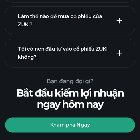
Làm thế nào để mua cổ phiếu của
ZUKI?
báo cáo tài chính
Tôi có nên đầu tư vào cổ phiếu ZUKI
không?
Bạn đang đợi gì?
Bắt đầu kiếm lợi nhuận
ngay hôm nay
Playtrade
Tournaments
nhà môi
giới được khuyến nghị
Khám phá Ngay