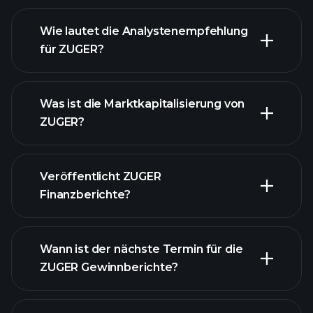
Wie lautet die Analystenempfehlung
für ZUGER?
ZUGER Diagramm
Was ist die Marktkapitalisierung von
ZUGER?
Veröffentlicht ZUGER
unsere Liste der Aktien
Finanzberichte?
Finanzberichte von
ZUGER
Wann ist der nächste Termin für die
ZUGER Gewinnberichte?