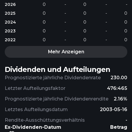
2026
0
-
0
-
-
2025
0
-
0
-
0
2024
0
-
0
-
0
2023
0
-
0
-
0
2022
0
-
0
-
0
Mehr Anzeigen
Dividenden und Aufteilungen
Prognostizierte jährliche Dividendenrate
230.00
Letzter Aufteilungsfaktor
476:465
Prognostizierte jährliche Dividendenrendite
2.16%
Letztes Aufteilungsdatum
2003-05-16
Rendite-Ausschüttungsverhältnis
-
Ex-Dividenden-Datum
Betrag