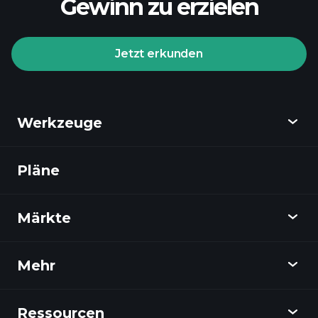
Gewinn zu erzielen
Jetzt erkunden
Werkzeuge
Pläne
Entdecken
Playtrade
Märkte
Diagramme
Nachrichten
Mehr
Übersicht
Kalender
Aktien
Ressourcen
Lernzentrum
Affiliate werden