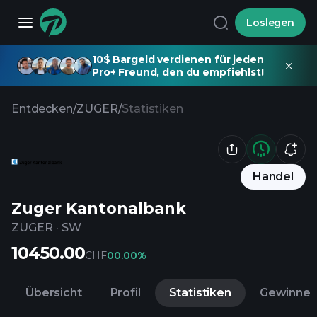
Loslegen
10$ Bargeld verdienen für jeden
Pro+ Freund, den du empfiehlst!
Entdecken
/
ZUGER
/
Statistiken
Handel
Zuger Kantonalbank
ZUGER
·
SW
10450.00
CHF
0
0.00%
Übersicht
Profil
Statistiken
Gewinne