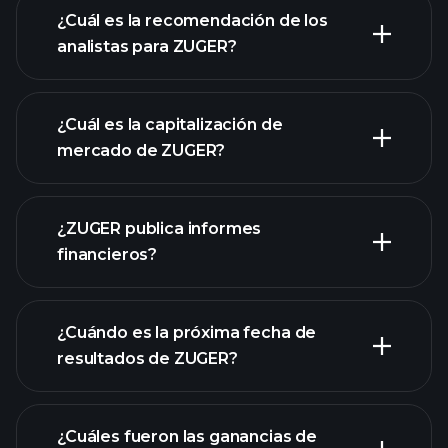
¿Cuál es la recomendación de los
analistas para ZUGER?
gráfico de
ZUGER
¿Cuál es la capitalización de
mercado de ZUGER?
¿ZUGER publica informes
nuestra lista de acciones
financieros?
los estados financieros
de ZUGER
¿Cuándo es la próxima fecha de
resultados de ZUGER?
¿Cuáles fueron las ganancias de