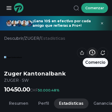
Comenzar
¡Gana 10$ en efectivo por cada
amigo que refieras a Pro+!
Descubrir
/
ZUGER
/
Estadísticas
Comercio
Zuger Kantonalbank
ZUGER
·
SW
10450.00
CHF
50.00
0.48%
Resumen
Perfil
Estadísticas
Gananci