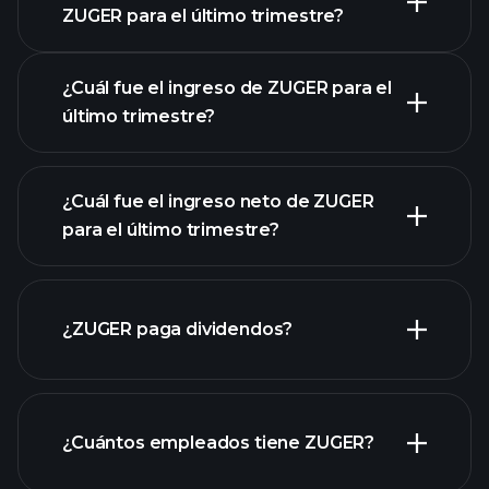
ZUGER para el último trimestre?
Calendario de Resultados
¿Cuál fue el ingreso de ZUGER para el
último trimestre?
¿Cuál fue el ingreso neto de ZUGER
para el último trimestre?
las ganancias de ZUGER
informes financieros de ZUGER
¿ZUGER paga dividendos?
informes financieros de ZUGER
¿Cuántos empleados tiene ZUGER?
acciones de alto dividendo