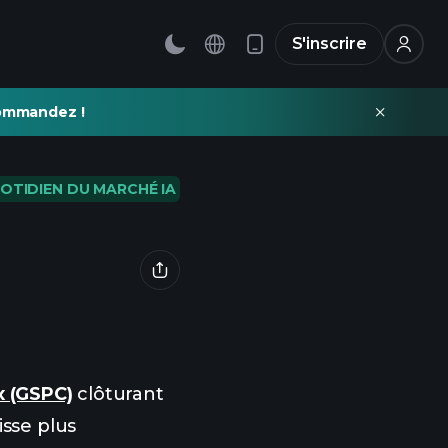
S'inscrire
commandez !
UOTIDIEN DU MARCHÉ IA
x (GSPC)
clôturant
isse plus