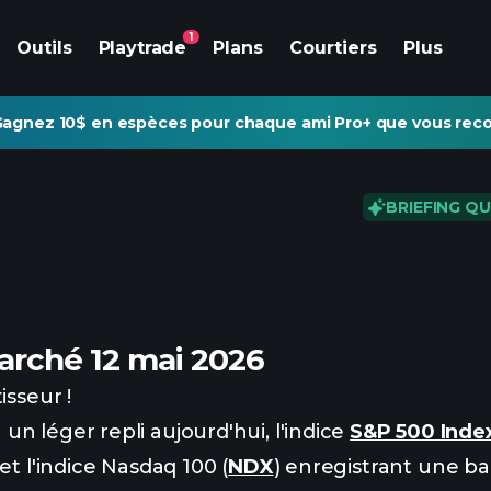
1
Outils
Playtrade
Plans
Courtiers
Plus
agnez 10$ en espèces pour chaque ami Pro+ que vous re
BRIEFING Q
arché 12 mai 2026
isseur !
n léger repli aujourd'hui, l'indice
S&P 500 Inde
et l'indice Nasdaq 100 (
NDX
) enregistrant une ba