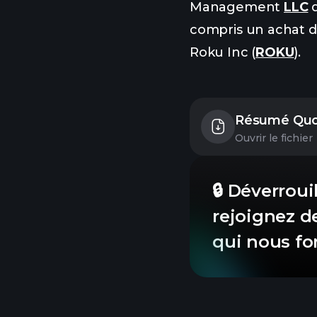
Management
LLC
d
compris un achat 
Roku Inc (
ROKU
).
Résumé Quoti
Ouvrir le fichier
🔒 Déverroui
rejoignez de
qui nous fo