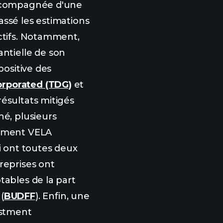
 accompagnée d'une
assé les estimations
ectifs. Notamment,
ntielle de son
positive des
orporated (TDG)
et
résultats mitigés
hé, plusieurs
amment VELA
ui ont toutes deux
reprises ont
tables de la part
(
BUDFF
). Enfin, une
stment