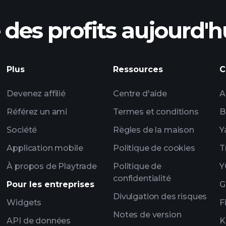
des profits aujourd'h
Plus
Ressources
C
Devenez affilié
Centre d'aide
A
Référez un ami
Termes et conditions
B
Société
Règles de la maison
Y
Application mobile
Politique de cookies
T
À propos de Playtrade
Politique de
Y
confidentialité
Pour les entreprises
G
Divulgation des risques
Widgets
F
Notes de version
API de données
K