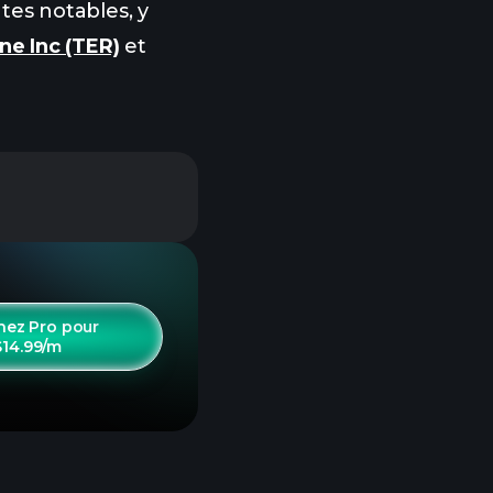
tes notables, y
ne Inc (TER)
et
nez Pro pour
$14.99/m