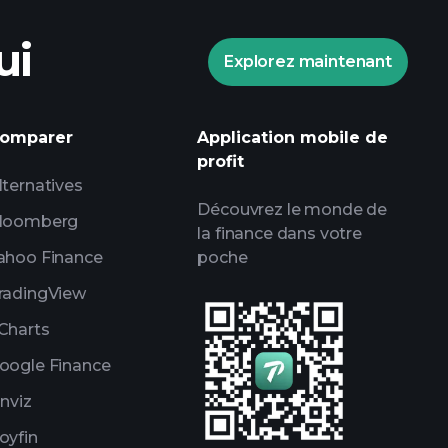
ui
Explorez maintenant
omparer
Application mobile de
profit
lternatives
Découvrez le monde de
loomberg
la finance dans votre
ahoo Finance
poche
radingView
Charts
oogle Finance
inviz
oyfin