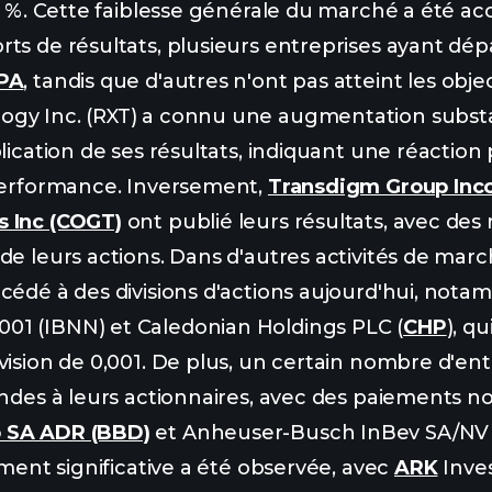
,83 %. Cette faiblesse générale du marché a été
ts de résultats, plusieurs entreprises ayant dép
PA
, tandis que d'autres n'ont pas atteint les obj
gy Inc. (RXT) a connu une augmentation substa
lication de ses résultats, indiquant une réaction 
 performance. Inversement,
Transdigm Group Inc
s Inc (COGT)
ont publié leurs résultats, avec des 
de leurs actions. Dans d'autres activités de marc
océdé à des divisions d'actions aujourd'hui, not
1 (IBNN) et Caledonian Holdings PLC (
CHP
), q
vision de 0,001. De plus, un certain nombre d'ent
endes à leurs actionnaires, avec des paiements no
 SA ADR (BBD)
et Anheuser-Busch InBev SA/NV 
ement significative a été observée, avec
ARK
Inve