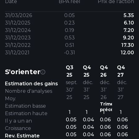
Date
BPA réel
Prix ​​de l'action
31/03/2026
0.05
5.35
31/12/2025
0.23
6.10
31/12/2024
0.19
7.20
31/12/2023
0.53
9.20
31/12/2022
0.51
17.30
31/12/2021
-0.31
12.00
Q3
Q4
Q4
Q4
S'orienter
25
25
26
27
sept.
déc.
déc.
déc.
Estimation des gains
30’
31’
31’
31’
Nombre d'analyses
25
25
26
27
Moy.
Trimestre
Estimation basse
précédent.
1
1
1
1
Estimation haute
0.05
0.04
0.06
0.06
Il y a un an
0.05
0.04
0.06
0.06
Croissance
0.05
0.04
0.06
0.06
Rev. Estimate