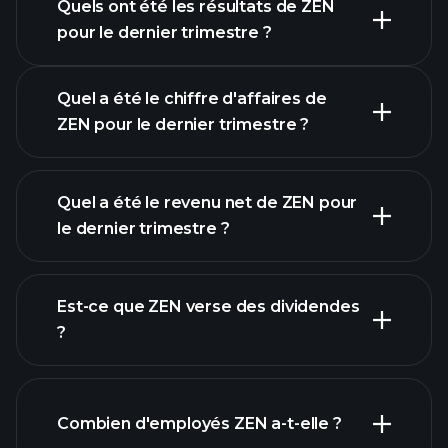
Quels ont été les résultats de ZEN
Calendrier des résultats
pour le dernier trimestre ?
Quel a été le chiffre d'affaires de
ZEN pour le dernier trimestre ?
Quel a été le revenu net de ZEN pour
le dernier trimestre ?
les
bénéfices de ZEN
Est-ce que ZEN verse des dividendes
rapports financiers
?
Combien d'employés ZEN a-t-elle ?
rapports financiers