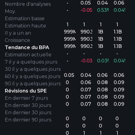
-
0.05
0.04
0.06
Nombre d'analyses
-
-0.05%
0.53%
0.04%
Moy.
Estimation basse
1
1
1
1
Estimation haute
999M
990.3M
1B
1.1B
Il y a un an
999M
990.3M
1B
1.1B
Croissance
999M
990.3M
1B
1.1B
Tendance du BPA
-
-
-
-
Estimation actuelle
-
-0.03%
0.03%
0.04%
7 il y a quelques jours
30 il y a quelques jours
0.05
0.04
0.06
0.06
60 il y a quelques jours
0
0.06
0.08
0.09
90 il y a quelques jours
0
0.07
0.08
0.09
Révisions du SPE
0
0.07
0.08
0.09
En dernier 7 jours
0
0.07
0.08
0.09
En dernier 30 jours
En dernier 30 jours
0
0
0
0
En dernier 90 jours
0
0
0
0
0
1
1
1