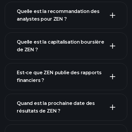
Quelle est la recommandation des
analystes pour ZEN ?
graphique de ZEN
Quelle est la capitalisation boursière
de ZEN ?
notre
Est-ce que ZEN publie des rapports
liste d'actions
financiers ?
finances de
ZEN
Quand est la prochaine date des
résultats de ZEN ?