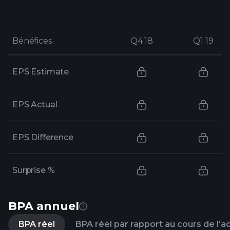
Bénéfices
Bénéfices
Q4 18
Q4 18
Q1 19
Q1 19
EPS Estimate
EPS Actual
EPS Difference
Surprise %
BPA annuel
BPA réel
BPA réel par rapport au cours de l'a