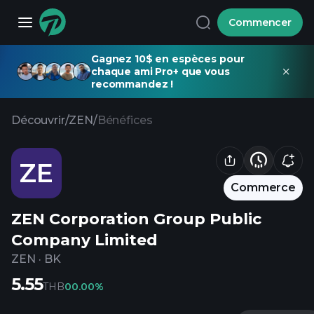
Commencer
Gagnez 10$ en espèces pour
chaque ami Pro+ que vous
recommandez !
Découvrir
/
ZEN
/
Bénéfices
ZE
Commerce
ZEN Corporation Group Public
Company Limited
ZEN
·
BK
5.55
THB
0
0.00%