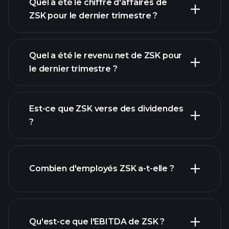
Quel a été le chiffre d'affaires de
ZSK pour le dernier trimestre ?
Quel a été le revenu net de ZSK pour
le dernier trimestre ?
les
bénéfices de ZSK
rapports
Est-ce que ZSK verse des dividendes
financiers
?
rapports
Combien d'employés ZSK a-t-elle ?
financiers
actions à fort
dividende
Qu'est-ce que l'EBITDA de ZSK ?
plus grands