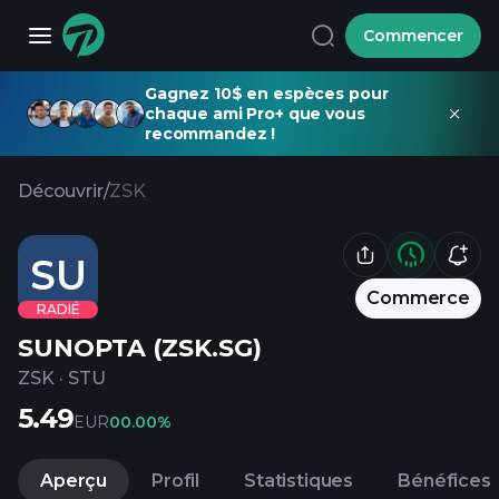
Commencer
Gagnez 10$ en espèces pour
chaque ami Pro+ que vous
recommandez !
Découvrir
/
ZSK
SU
Commerce
RADIÉ
SUNOPTA (ZSK.SG)
ZSK
·
STU
5.49
EUR
0
0.00%
Aperçu
Profil
Statistiques
Bénéfices