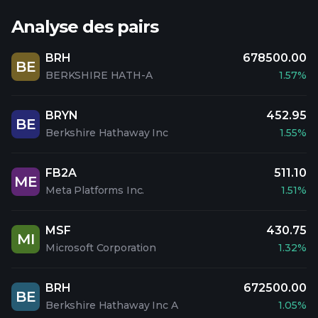
Analyse des pairs
BRH
678500.00
BE
BERKSHIRE HATH-A
1.57%
BRYN
452.95
BE
Berkshire Hathaway Inc
1.55%
FB2A
511.10
ME
Meta Platforms Inc.
1.51%
MSF
430.75
MI
Microsoft Corporation
1.32%
BRH
672500.00
BE
Berkshire Hathaway Inc A
1.05%