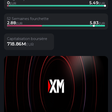
0
5.49
EUR
EUR
52 Semaines fourchette
2.88
5.83
EUR
EUR
Capitalisation boursière
718.86M
EUR