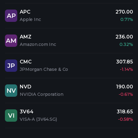
APC
270.00
AP
Apple Inc
0.71%
AMZ
236.00
AM
Amazon.com Inc
0.32%
CMC
307.85
JP
JPMorgan Chase & Co
-1.14%
NVD
190.00
NV
NVIDIA Corporation
-0.61%
3V64
318.65
VI
VISA-A (3V64.SG)
-0.58%