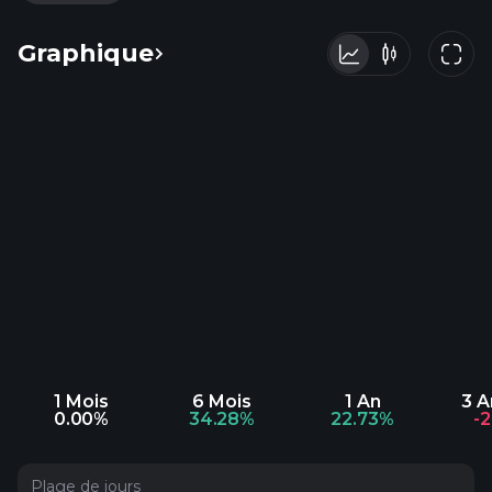
Graphique
1 Mois
6 Mois
1 An
3 
0.00%
34.28%
22.73%
-
Plage de jours