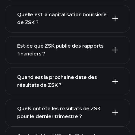
graphique de ZSK
Quelle est la capitalisation boursière
de ZSK ?
Est-ce que ZSK publie des rapports
notre liste d'actions
financiers ?
finances de
ZSK
Quand est la prochaine date des
résultats de ZSK ?
Quels ont été les résultats de ZSK
Calendrier des résultats
pour le dernier trimestre ?