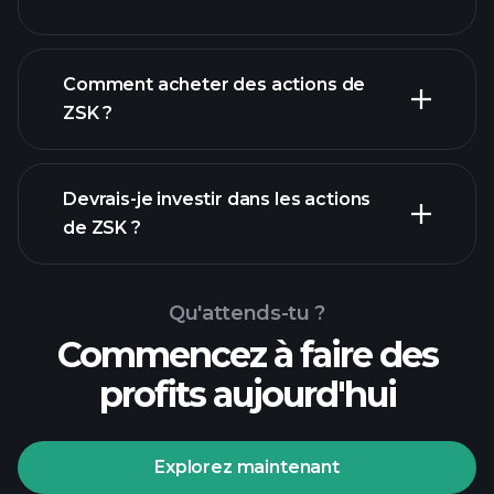
employeurs
Comment acheter des actions de
ZSK ?
rapports financiers
Devrais-je investir dans les actions
de ZSK ?
Qu'attends-tu ?
Commencez à faire des
profits aujourd'hui
Tournois Playtrade
courtier
recommandé
Explorez maintenant