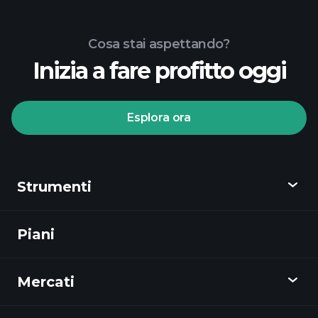
Cosa stai aspettando?
Inizia a fare profitto oggi
Esplora ora
Strumenti
Piani
Scopri
Playtrade
Mercati
Grafici