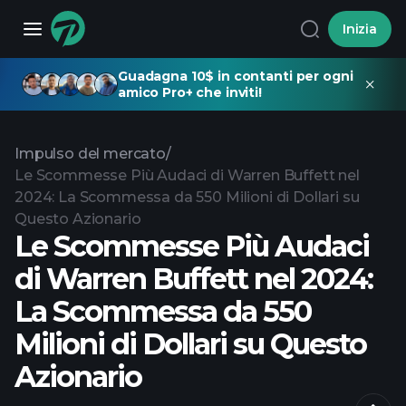
Inizia
Guadagna 10$ in contanti per ogni
amico Pro+ che inviti!
Impulso del mercato
/
Le Scommesse Più Audaci di Warren Buffett nel
2024: La Scommessa da 550 Milioni di Dollari su
Questo Azionario
Le Scommesse Più Audaci
di Warren Buffett nel 2024:
La Scommessa da 550
Milioni di Dollari su Questo
Azionario