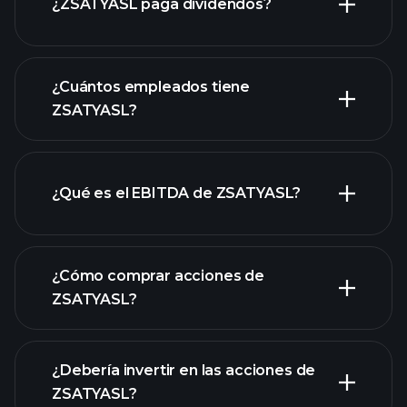
¿ZSATYASL paga dividendos?
laporan
¿Cuántos empleados tiene
keuangan ZSATYASL
acciones de alto dividendo
ZSATYASL?
¿Qué es el EBITDA de ZSATYASL?
empleadores más
grandes
¿Cómo comprar acciones de
ZSATYASL?
rapporti finanziari
¿Debería invertir en las acciones de
ZSATYASL?