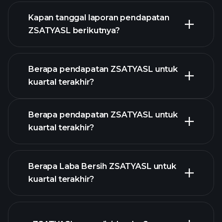
keuangan
ZSATYASL
Kapan tanggal laporan pendapatan
ZSATYASL berikutnya?
Berapa pendapatan ZSATYASL untuk
kuartal terakhir?
Kalender Pendapatan
Berapa pendapatan ZSATYASL untuk
kuartal terakhir?
Berapa Laba Bersih ZSATYASL untuk
kuartal terakhir?
pendapatan
ZSATYASL
laporan keuangan
ZSATYASL