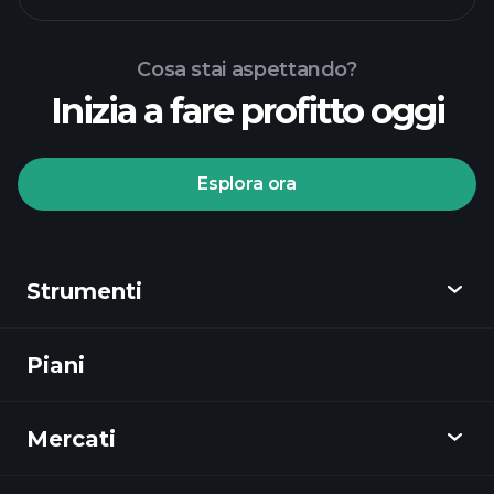
Cosa stai aspettando?
Inizia a fare profitto oggi
torneos Playtrade
Esplora ora
bróker recomendado
Strumenti
torneos
Playtrade
informes diarios de
Piani
Scopri
mercado impulsados por IA
listas
de seguimiento
Playtrade
portafolios de
Mercati
Grafici
los multimillonarios