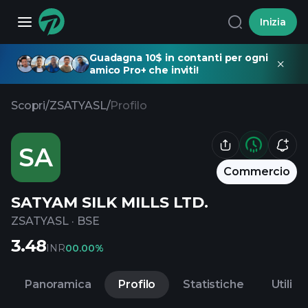
Inizia
Guadagna 10$ in contanti per ogni
amico Pro+ che inviti!
Scopri
/
ZSATYASL
/
Profilo
SA
Commercio
SATYAM SILK MILLS LTD.
ZSATYASL
·
BSE
3.48
INR
0
0.00%
Panoramica
Profilo
Statistiche
Utili