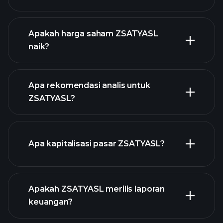
grafik lanjutan
Apakah harga saham ZSATYASL
naik?
Apa rekomendasi analis untuk
ZSATYASL?
grafik
Apa kapitalisasi pasar ZSATYASL?
ZSATYASL
Apakah ZSATYASL merilis laporan
daftar saham kami
keuangan?