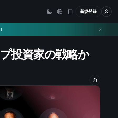
新規登録
！
プ投資家の戦略か