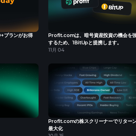
O+プランがお得
Profit.comは、暗号資産投資の機会を
するため、1BitUpと提携します。
11月 04
Profit.comの株スクリーナーでリター
最大化
10月 15