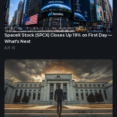
SpaceX Stock (SPCX) Closes Up 19% on First Day —
What's Next
6月 13