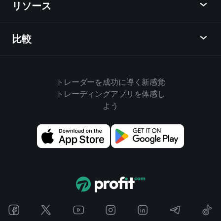
リソース
ラーニングハブ
アフィリエイトプログラム
外国為替
週間マーケットレポート
紹介キャンペーン
指数
比較
ヘルプセンター
メッセンジャー
企業情報
ETF
ご利用規約
モバイルアプリ
ファンド
同業他社と比較してみる
ハウスルール
トレーダーを成功に導く新感覚
Playtradeについて
商品
Bloomberg
トレーディングアプリを体感し
クッキーポリシー
ビジネス向け
よう
Yahoo Finance
プライバシーポリシー
ウィジェット
TradingView
ディスクロージャー
データAPI
YCharts
アップデート情報
チャートライブラリ
Google Finance
お問い合わせ
売買シグナル
Finviz
広告
Koyfin