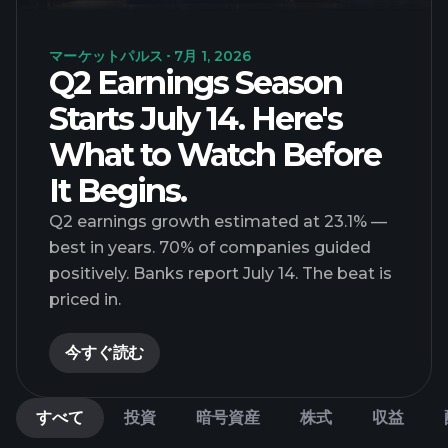
マーケットパルス
7月 1, 2026
Q2 Earnings Season
Starts July 14. Here's
What to Watch Before
It Begins.
Q2 earnings growth estimated at 23.1% —
best in years. 70% of companies guided
positively. Banks report July 14. The beat is
priced in.
今すぐ読む
すべて
投資
暗号資産
株式
収益