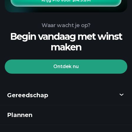
Krijg Pro voor $14.99/M
Waar wacht je op?
Begin vandaag met winst
maken
Ontdek nu
Gereedschap
Plannen
Ontdekken
Playtrade