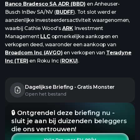
Banco Bradesco SA ADR (BBD)
en Anheuser-
Busch InBev SA/NV (
BUDFF
). Tot slot werd er
aanzienlijke investeerdersactiviteit waargenomen,
waarbij Cathie Wood's
ARK
Investment
Management
LLC
opmerkelijke aankopen en
verkopen deed, waaronder een aankoop van
Broadcom Inc (AVGO)
en verkopen van
Teradyne
Inc (TER)
en Roku Inc (
ROKU
).
Dagelijkse Briefing - Gratis Monster
Open het bestand
🔒 Ontgrendel deze briefing nu -
sluit je aan bij duizenden beleggers
die ons vertrouwen!