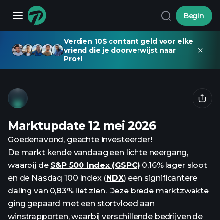
Begin
Verdien 10$ contant geld voor elke
vriend die je doorverwijst naar
Pro+!
Marktupdate 12 mei 2026
Goedenavond, geachte investeerder!
De markt kende vandaag een lichte neergang,
waarbij de
S&P 500 Index (GSPC)
0,16% lager sloot
en de Nasdaq 100 Index (
NDX
) een significantere
daling van 0,83% liet zien. Deze brede marktzwakte
ging gepaard met een stortvloed aan
winstrapporten, waarbij verschillende bedrijven de