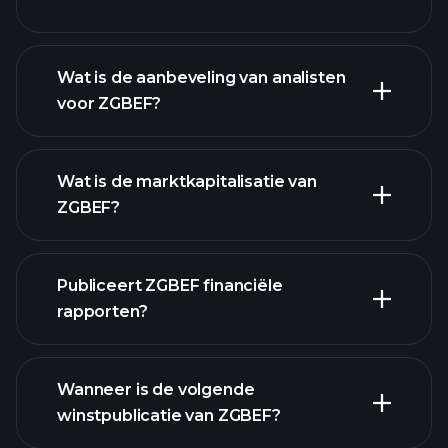
Wat is de aanbeveling van analisten
voor ZGBEF?
ZGBEF grafiek.
Wat is de marktkapitalisatie van
ZGBEF?
Publiceert ZGBEF financiële
onze lijst van aandelen
rapporten?
ZGBEF financiële gegevens
Wanneer is de volgende
winstpublicatie van ZGBEF?