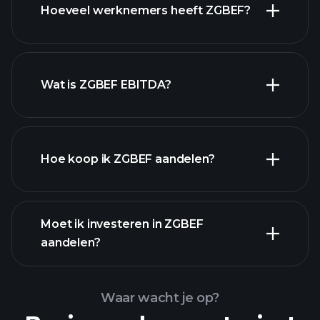
Hoeveel werknemers heeft ZGBEF?
Wat is ZGBEF EBITDA?
grootste werkgevers
Hoe koop ik ZGBEF aandelen?
financiële
Moet ik investeren in ZGBEF
rapporten
aandelen?
Waar wacht je op?