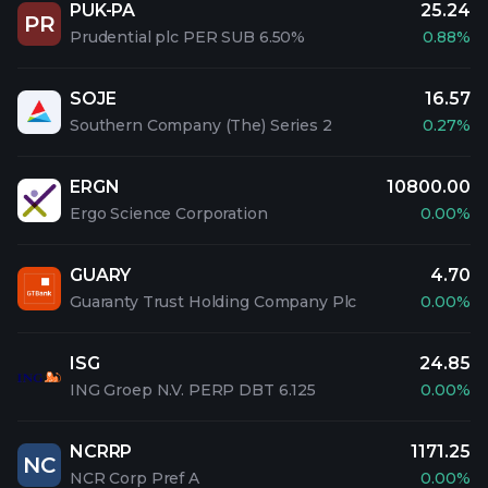
PUK-PA
25.24
PR
Prudential plc PER SUB 6.50%
0.88%
SOJE
16.57
Southern Company (The) Series 2
0.27%
ERGN
10800.00
Ergo Science Corporation
0.00%
GUARY
4.70
Guaranty Trust Holding Company Plc
0.00%
ISG
24.85
ING Groep N.V. PERP DBT 6.125
0.00%
NCRRP
1171.25
NC
NCR Corp Pref A
0.00%