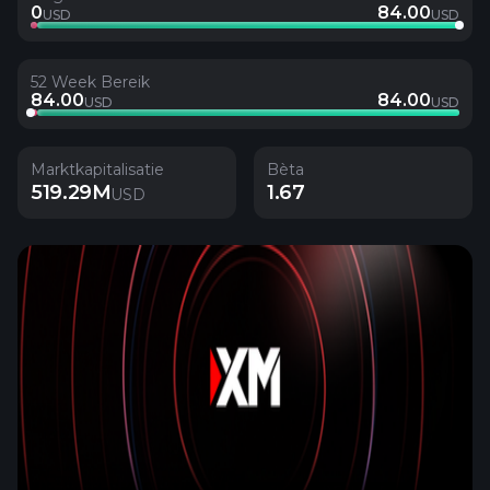
0
84.00
USD
USD
52 Week Bereik
84.00
84.00
USD
USD
Marktkapitalisatie
Bèta
519.29M
1.67
USD