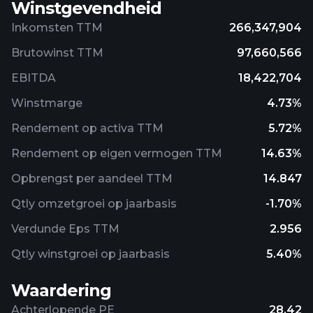
Winstgevendheid
Inkomsten TTM
266,347,904
Brutowinst TTM
97,660,566
EBITDA
18,422,704
Winstmarge
4.73%
Rendement op activa TTM
5.72%
Rendement op eigen vermogen TTM
14.63%
Opbrengst per aandeel TTM
14.847
Qtly omzetgroei op jaarbasis
-1.70%
Verdunde Eps TTM
2.956
Qtly winstgroei op jaarbasis
5.40%
Waardering
Achterlopende PE
28.42