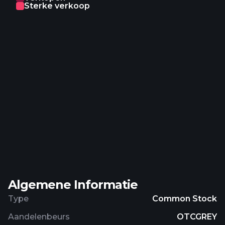
Sterke verkoop
hotels, industry and trade, sewage treatment
plants, hospitals, food industry, public institutions,
data processing centers, schools and universities,
swimming pools, senior citizen centers, sports and
leisure centers, heat grids, hydrogen, and
residential buildings. The company was formerly
known as 2G Bio-Energietechnik AG and changed
its name to 2G Energy AG in 2011. 2G Energy AG
was founded in 1995 and is headquartered in Heek,
Germany.
Algemene Informatie
Type
Common Stock
Aandelenbeurs
OTCGREY