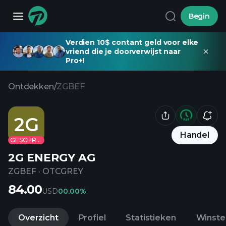
Begin
Verdien 10$ contant geld voor elke
vriend die je doorverwijst naar
Pro+!
Ontdekken
/
ZGBEF
2G
Handel
GESCHRAPT
2G ENERGY AG
ZGBEF
·
OTCGREY
84.00
USD
0
0.00%
Overzicht
Profiel
Statistieken
Winste