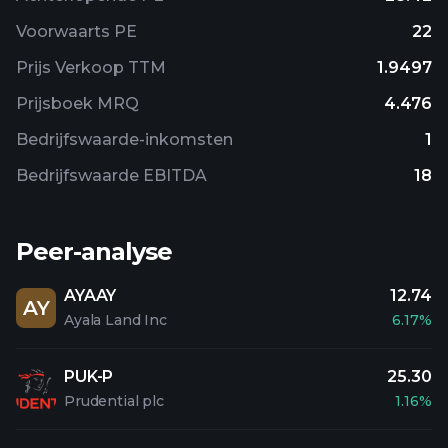
Voorwaarts PE
22
Prijs Verkoop TTM
1.9497
Prijsboek MRQ
4.476
Bedrijfswaarde-inkomsten
1
Bedrijfswaarde EBITDA
18
Peer-analyse
AYAAY
12.74
AY
Ayala Land Inc
6.17%
PUK-P
25.30
Prudential plc
1.16%