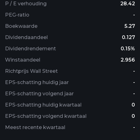
P / E verhouding
28.42
PEG-ratio
-
Boekwaarde
5.27
Dividendaandeel
0.127
Dividendrendement
0.15%
Winstaandeel
2.956
Richtprijs Wall Street
-
EPS-schatting huidig ​​jaar
-
EPS-schatting volgend jaar
-
EPS-schatting huidig ​​kwartaal
0
EPS-schatting volgend kwartaal
0
Meest recente kwartaal
-