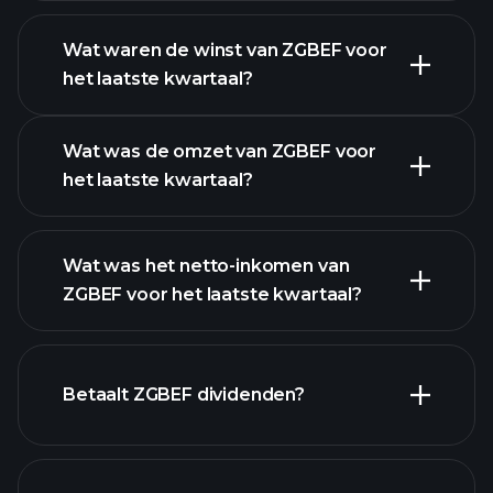
Wat waren de winst van ZGBEF voor
het laatste kwartaal?
Winstkalender
Wat was de omzet van ZGBEF voor
het laatste kwartaal?
Wat was het netto-inkomen van
ZGBEF voor het laatste kwartaal?
ZGBEF winst
financiële rapporten
Betaalt ZGBEF dividenden?
financiële
rapporten