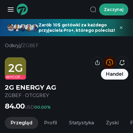
Zaczynaj
Zarób 10$ gotówki za każdego
przyjaciela Pro+, którego polecisz!
Odkryj
/
ZGBEF
2G
Handel
WYCOFANE
2G ENERGY AG
ZGBEF
·
OTCGREY
84.00
USD
0
0.00%
Przegląd
Profil
Statystyka
Zyski