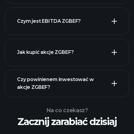
Czym jest EBITDA ZGBEF?
największych pracodawców
Jak kupić akcje ZGBEF?
raporty finansowe
Czy powinienem inwestować w
akcje ZGBEF?
Na co czekasz?
Zacznij zarabiać dzisiaj
Turniejach
Playtrade
polecanego