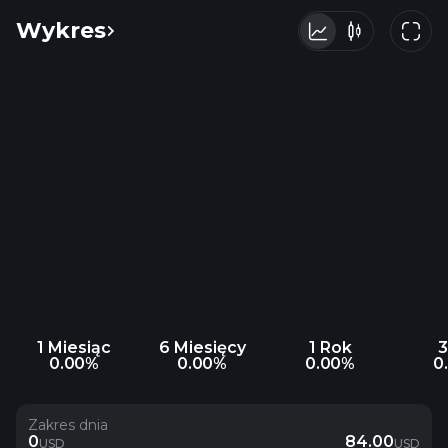
Wykres
1 Miesiąc
6 Miesięcy
1 Rok
3
0.00%
0.00%
0.00%
0
Zakres dnia
0
84.00
USD
USD