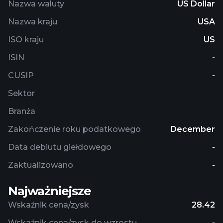
Nazwa waluty
US Dollar
Nazwa kraju
USA
ISO kraju
US
ISIN
-
CUSIP
-
Sektor
Branża
Zakończenie roku podatkowego
December
Data debiutu giełdowego
-
Zaktualizowano
-
Najważniejsze
Wskaźnik cena/zysk
28.42
Wskaźnik cena/zysk do wzrostu
-