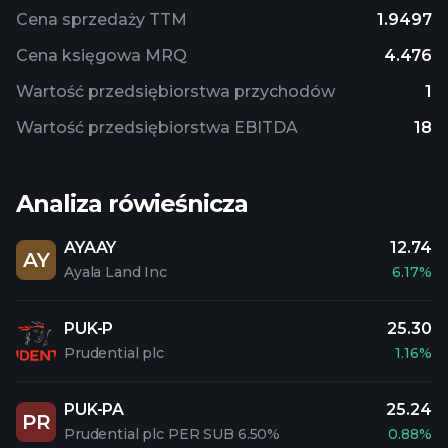
Cena sprzedaży TTM
1.9497
Cena księgowa MRQ
4.476
Wartość przedsiębiorstwa przychodów
1
Wartość przedsiębiorstwa EBITDA
18
Analiza rówieśnicza
AYAAY
12.74
AY
Ayala Land Inc
6.17%
PUK-P
25.30
Prudential plc
1.16%
PUK-PA
25.24
PR
Prudential plc PER SUB 6.50%
0.88%