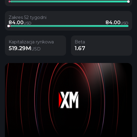
Zakres 52 tygodni
84.00
84.00
USD
USD
Kapitalizacja rynkowa
Beta
519.29M
1.67
USD