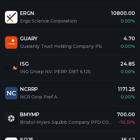
ERGN
10800.00
Ergo Science Corporation
0.00%
GUARY
4.70
Guaranty Trust Holding Company Plc
0.00%
ISG
24.85
ING Groep N.V. PERP DBT 6.125
0.00%
NCRRP
1171.25
NC
NCR Corp Pref A
0.00%
BMYMP
700.00
Bristol-Myers Squibb Company PFD CONV 2
-10.31%
SOJE
16.42