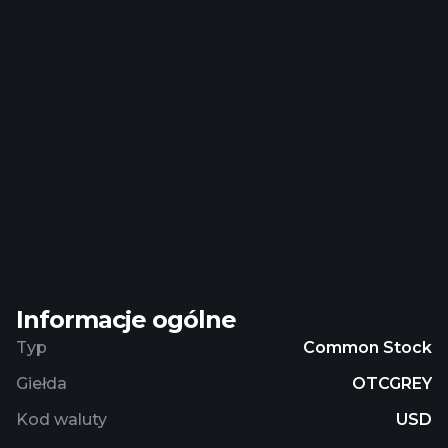
hotels, industry and trade, sewage treatment
plants, hospitals, food industry, public institutions,
data processing centers, schools and universities,
swimming pools, senior citizen centers, sports and
leisure centers, heat grids, hydrogen, and
residential buildings. The company was formerly
known as 2G Bio-Energietechnik AG and changed
its name to 2G Energy AG in 2011. 2G Energy AG
was founded in 1995 and is headquartered in Heek,
Germany.
Informacje ogólne
Typ
Common Stock
Giełda
OTCGREY
Kod waluty
USD