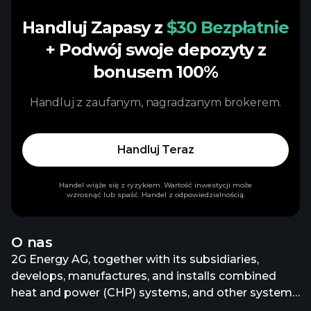
Handluj Zapasy z
$30 Bezpłatnie
+ Podwój swoje depozyty z
bonusem 100%
Handluj z zaufanym, nagradzanym brokerem.
Handluj Teraz
Handel wiąże się z ryzykiem. Wartość inwestycji może
wzrosnąć lub spaść. Handel z odpowiedzialnością.
O nas
2G Energy AG, together with its subsidiaries,
develops, manufactures, and installs combined
heat and power (CHP) systems, and other systems
for the recovery of electrical energy in Germany