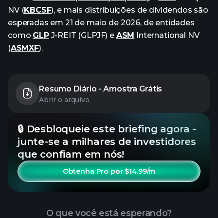
NV (
KBCSF
), e mais distribuições de dividendos são
esperadas em 21 de maio de 2026, de entidades
como
GLP
J-REIT (GLPJF) e
ASM
International NV
(
ASMXF
).
Resumo Diário - Amostra Grátis
Abrir o arquivo
🔒 Desbloqueie este briefing agora -
junte-se a milhares de investidores
que confiam em nós!
Obtenha Pro por $14.99/m
O que você está esperando?