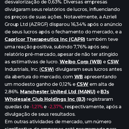
desvalorização de 0,63%. Diversas empresas
divulgaram seus relatórios de lucros, influenciando
os preços de suas ações. Notavelmente, a Azrieli
Group Ltd (AZRGF) disparou 16,34% após o anúncio
de seus lucros após o fechamento do mercado, e a
Capricor Therapeutics Inc (CAPR)
também teve
uma reação positiva, subindo 7,76% após seu
relatório pré-mercado, apesar de não ter atingido
as estimativas de lucro.
Weibo Corp (WB)
e
CSW
Industrials, Inc. (
CSW
) divulgaram seus lucros antes
da abertura do mercado, com
WB
apresentando
um modesto ganho de 0,12% e
CSW
em alta de
2,86%.
Manchester United Ltd (MANU)
e
BJs
Wholesale Club Holdings Inc (BJ)
registraram
quedas de
-1,21%
e
-2,37%
, respectivamente, após a
divulgação de seus resultados.
Em outras atividades de mercado, um número