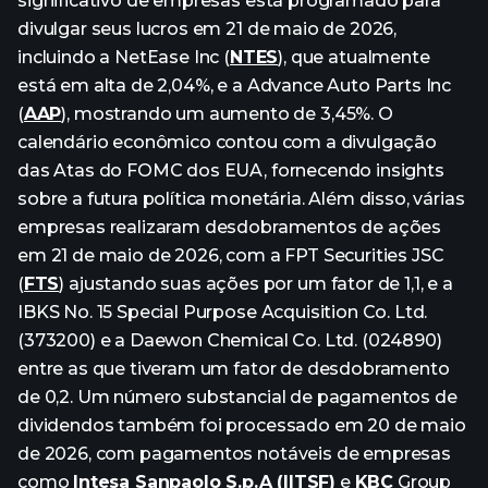
significativo de empresas está programado para
divulgar seus lucros em 21 de maio de 2026,
incluindo a NetEase Inc (
NTES
), que atualmente
está em alta de 2,04%, e a Advance Auto Parts Inc
(
AAP
), mostrando um aumento de 3,45%. O
calendário econômico contou com a divulgação
das Atas do FOMC dos EUA, fornecendo insights
sobre a futura política monetária. Além disso, várias
empresas realizaram desdobramentos de ações
em 21 de maio de 2026, com a FPT Securities JSC
(
FTS
) ajustando suas ações por um fator de 1,1, e a
IBKS No. 15 Special Purpose Acquisition Co. Ltd.
(373200) e a Daewon Chemical Co. Ltd. (024890)
entre as que tiveram um fator de desdobramento
de 0,2. Um número substancial de pagamentos de
dividendos também foi processado em 20 de maio
de 2026, com pagamentos notáveis de empresas
como
Intesa Sanpaolo S.p.A (IITSF)
e
KBC
Group