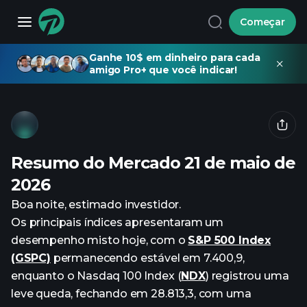
Começar
Ganhe 10$ em dinheiro para cada
amigo Pro+ que você indicar!
Resumo do Mercado 21 de maio de
2026
Boa noite, estimado investidor.
Os principais índices apresentaram um
desempenho misto hoje, com o
S&P 500 Index
(GSPC)
permanecendo estável em 7.400,9,
enquanto o Nasdaq 100 Index (
NDX
) registrou uma
leve queda, fechando em 28.813,3, com uma