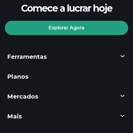
Comece a lucrar hoje
Explorar Agora
Ferramentas
Planos
Descobrir
Playtrade
Mercados
Gráficos
Notícias
Mais
Visão Geral
Calendário
Estoques