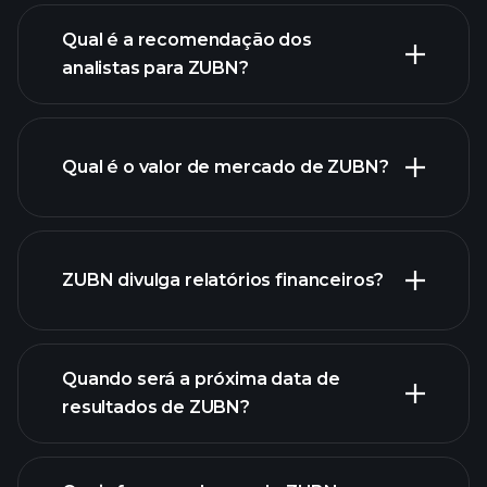
Qual é a recomendação dos
analistas para ZUBN?
gráfico
de ZUBN.
Qual é o valor de mercado de ZUBN?
nossa
ZUBN divulga relatórios financeiros?
lista de ações
finanças
de ZUBN
Quando será a próxima data de
resultados de ZUBN?