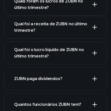
Quais foram os lucros de ZUBN no
Calendário de
último trimestre?
Resultados
Qual foi a receita de ZUBN no último
trimestre?
Qual foi o lucro líquido de ZUBN no
lucros de
último trimestre?
ZUBN
relatórios financeiros de
ZUBN
ZUBN paga dividendos?
relatórios financeiros de
Quantos funcionários ZUBN tem?
ZUBN