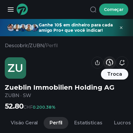
Começar
Ganhe 10$ em dinheiro para cada
amigo Pro+ que você indicar!
Descobrir
/
ZUBN
/
Perfil
ZU
Troca
Zueblin Immobilien Holding AG
ZUBN
·
SW
52.80
CHF
0.20
0.38%
Visão Geral
Perfil
Estatisticas
Lucros