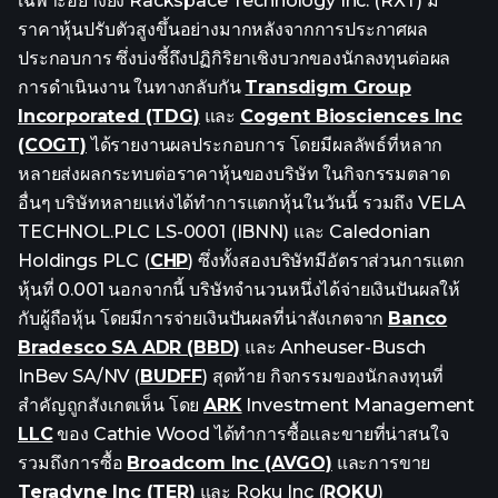
เฉพาะอย่างยิ่ง Rackspace Technology Inc. (RXT) มี
ราคาหุ้นปรับตัวสูงขึ้นอย่างมากหลังจากการประกาศผล
ประกอบการ ซึ่งบ่งชี้ถึงปฏิกิริยาเชิงบวกของนักลงทุนต่อผล
การดำเนินงาน ในทางกลับกัน
Transdigm Group
Incorporated (TDG)
และ
Cogent Biosciences Inc
(COGT)
ได้รายงานผลประกอบการ โดยมีผลลัพธ์ที่หลาก
หลายส่งผลกระทบต่อราคาหุ้นของบริษัท ในกิจกรรมตลาด
อื่นๆ บริษัทหลายแห่งได้ทำการแตกหุ้นในวันนี้ รวมถึง VELA
TECHNOL.PLC LS-0001 (IBNN) และ Caledonian
Holdings PLC (
CHP
) ซึ่งทั้งสองบริษัทมีอัตราส่วนการแตก
หุ้นที่ 0.001 นอกจากนี้ บริษัทจำนวนหนึ่งได้จ่ายเงินปันผลให้
กับผู้ถือหุ้น โดยมีการจ่ายเงินปันผลที่น่าสังเกตจาก
Banco
Bradesco SA ADR (BBD)
และ Anheuser-Busch
InBev SA/NV (
BUDFF
) สุดท้าย กิจกรรมของนักลงทุนที่
สำคัญถูกสังเกตเห็น โดย
ARK
Investment Management
LLC
ของ Cathie Wood ได้ทำการซื้อและขายที่น่าสนใจ
รวมถึงการซื้อ
Broadcom Inc (AVGO)
และการขาย
Teradyne Inc (TER)
และ Roku Inc (
ROKU
)