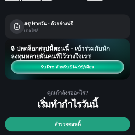
สรุปรายวัน - ตัวอย่างฟรี
เปิดไฟล์
🔒 ปลดล็อกสรุปนี้ตอนนี้ - เข้าร่วมกับนัก
ลงทุนหลายพันคนที่ไว้วางใจเรา!
รับ Pro สำหรับ $14.99/เดือน
คุณกำลังรออะไร?
เริ่มทำกำไรวันนี้
สำรวจตอนนี้