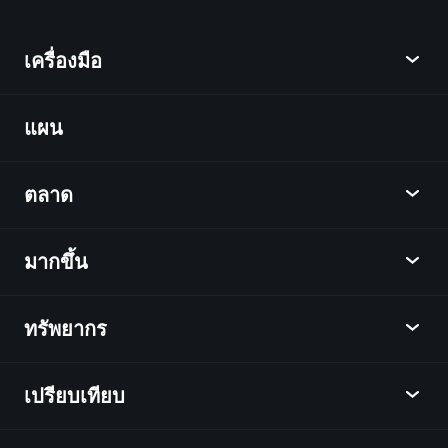
เครื่องมือ
แผน
ค้นพบ
Playtrade
ตลาด
ชาร์ต
ข่าว
มากขึ้น
ภาพรวม
ปฏิทิน
หุ้น
ทรัพยากร
ศูนย์กลางการเรียนรู้
เป็นพันธมิตร
ตลาดเงินตรา
บทสรุปรายสัปดาห์
แนะนำเพื่อน
ดัชนี
เปรียบเทียบ
ศูนย์ช่วยเหลือ
เดสก์ท็อป
บริษัท
ETFs
ข้อกำหนดและเงื่อนไข