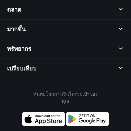
Playtrade
ตลาด
ชาร์ต
ข่าว
มากขึ้น
ภาพรวม
ปฏิทิน
หุ้น
ทรัพยากร
ศูนย์กลางการเรียนรู้
เป็นพันธมิตร
ตลาดเงินตรา
บทสรุปรายสัปดาห์
แนะนำเพื่อน
ดัชนี
เปรียบเทียบ
ศูนย์ช่วยเหลือ
เดสก์ท็อป
บริษัท
ETFs
ข้อกำหนดและเงื่อนไข
แอปมือถือ
กองทุน
ทางเลือก
กฎบ้าน
ค้นพบโลกการเงินในกระเป๋าของ
เกี่ยวกับเพลย์เทรด
สินค้า
Bloomberg
คุณ
นโยบายคุกกี้
สำหรับธุรกิจ
Yahoo Finance
นโยบายความเป็นส่วนตัว
วิดเจ็ต
TradingView
การเปิดเผยความเสี่ยง