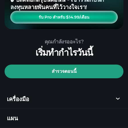
ลงทุนหลายพันคนที่ไว้วางใจเรา!
รับ Pro สำหรับ $14.99/เดือน
คุณกำลังรออะไร?
เริ่มทำกำไรวันนี้
สำรวจตอนนี้
เครื่องมือ
แผน
ค้นพบ