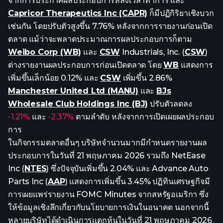
จากการประกาศผลประกอบการหลังเวลาทำการ และ
Capricor Therapeutics Inc (CAPR)
ก็มีปฏิกิริยาเชิงบวก
เช่นกัน โดยปรับตัวสูงขึ้น 7.76% หลังจากการรายงานก่อนเปิด
ตลาด แม้ว่าจะพลาดประมาณการผลประกอบการก็ตาม
Weibo Corp (WB)
และ
CSW
Industrials, Inc. (
CSW
)
ต่างรายงานผลประกอบการก่อนเปิดตลาด โดย
WB
แสดงการ
เพิ่มขึ้นเล็กน้อย 0.12% และ
CSW
เพิ่มขึ้น 2.86%
Manchester United Ltd (MANU)
และ
BJs
Wholesale Club Holdings Inc (BJ)
ปรับตัวลดลง
-1.21%
และ
-2.37%
ตามลำดับ หลังจากการเปิดเผยผลประกอบ
การ
ในกิจกรรมตลาดอื่นๆ บริษัทจำนวนมากมีกำหนดรายงานผล
ประกอบการในวันที่ 21 พฤษภาคม 2026 รวมถึง NetEase
Inc (
NTES
) ซึ่งปัจจุบันเพิ่มขึ้น 2.04% และ Advance Auto
Parts Inc (
AAP
) แสดงการเพิ่มขึ้น 3.45% ปฏิทินเศรษฐกิจมี
การเผยแพร่รายงาน FOMC Minutes จากสหรัฐอเมริกา ซึ่ง
ให้ข้อมูลเชิงลึกเกี่ยวกับนโยบายการเงินในอนาคต นอกจากนี้
หลายบริษัทได้ดำเนินการแตกหุ้นในวันที่ 21 พฤษภาคม 2026