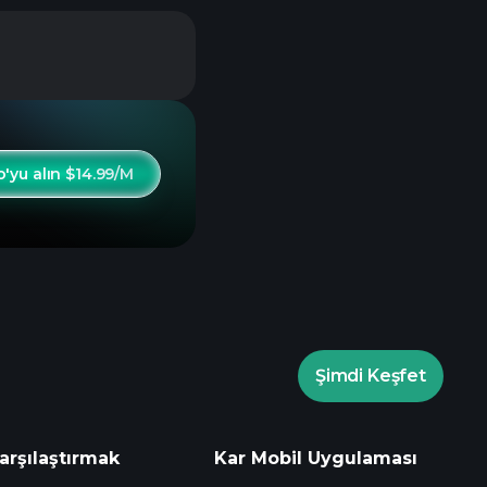
o'yu alın $14.99/M
Şimdi Keşfet
arşılaştırmak
Kar Mobil Uygulaması