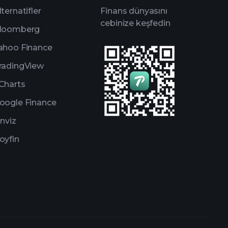
lternatifler
Finans dünyasını
cebinize keşfedin
loomberg
ahoo Finance
radingView
Charts
oogle Finance
inviz
oyfin