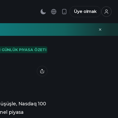
Üye olmak
I GÜNLÜK PIYASA ÖZETI
üşüşle, Nasdaq 100
nel piyasa