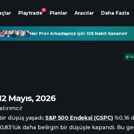
1
açlar
Playtrade
Planlar
Aracılar
Daha Fazla
Her Pro+ Arkadaşınız için 10$ Nakit Kazanın!
A
12 Mayıs, 2026
atırımcı!
bir düşüş yaşadı;
S&P 500 Endeksi (GSPC)
%0,16 d
%0,83'lük daha belirgin bir düşüşle kapandı. Bu ge