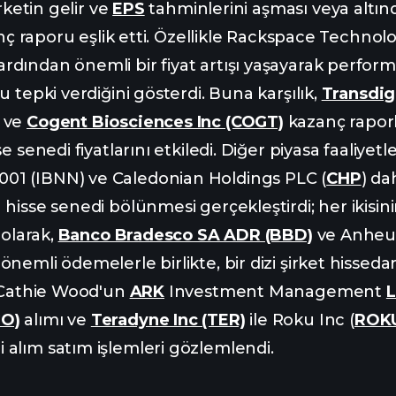
irketin gelir ve
EPS
tahminlerini aşması veya altın
zanç raporu eşlik etti. Özellikle Rackspace Technolo
dından önemli bir fiyat artışı yaşayarak perfor
u tepki verdiğini gösterdi. Buna karşılık,
Transdi
ve
Cogent Biosciences Inc (COGT)
kazanç raporl
e senedi fiyatlarını etkiledi. Diğer piyasa faaliyet
1 (IBNN) ve Caledonian Holdings PLC (
CHP
) da
 hisse senedi bölünmesi gerçekleştirdi; her ikisi
 olarak,
Banco Bradesco SA ADR (BBD)
ve Anheu
i önemli ödemelerle birlikte, bir dizi şirket hissed
, Cathie Wood'un
ARK
Investment Management
GO)
alımı ve
Teradyne Inc (TER)
ile Roku Inc (
ROK
alım satım işlemleri gözlemlendi.