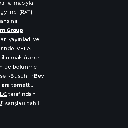
da kalmasıyla
gy Inc. (RXT),
mansına
gm Group
arı yayınladı ve
lerinde, VELA
hil olmak üzere
nin de bölünme
ser-Busch InBev
arlara temettü
LLC
tarafından
U
) satışları dahil