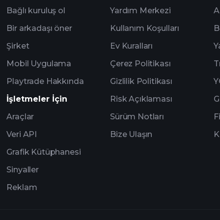
Bağlı kuruluş ol
Yardım Merkezi
A
Bir arkadaşı öner
Kullanım Koşulları
B
Şirket
Ev Kuralları
Y
Mobil Uygulama
Çerez Politikası
T
Playtrade Hakkında
Gizlilik Politikası
Y
İşletmeler İçin
Risk Açıklaması
G
Araçlar
Sürüm Notları
F
Veri API
Bize Ulaşın
K
Grafik Kütüphanesi
Sinyaller
Reklam