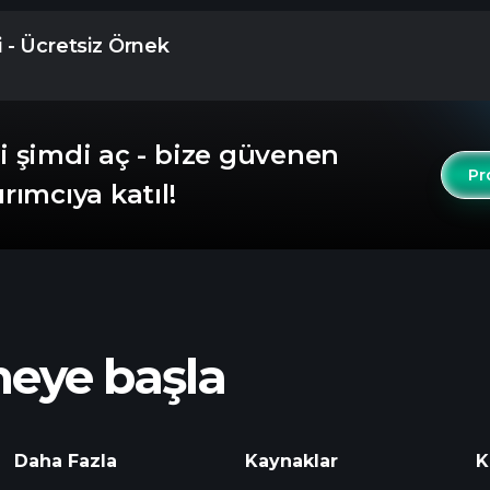
 - Ücretsiz Örnek
gi şimdi aç - bize güvenen
Pr
ırımcıya katıl!
meye başla
Daha Fazla
Kaynaklar
K