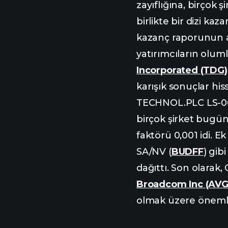
zayıflığına, birçok ş
birlikte bir dizi ka
kazanç raporunun ar
yatırımcıların oluml
Incorporated (TDG)
karışık sonuçlar hiss
TECHNOL.PLC LS-000
birçok şirket bugün
faktörü 0,001 idi. Ek
SA/NV (
BUDFF
) gib
dağıttı. Son olarak
Broadcom Inc (AV
olmak üzere önemli 