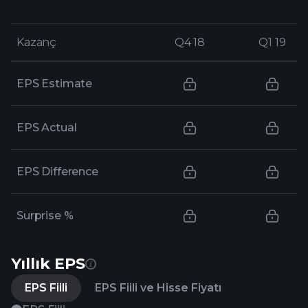
Kazanç
Kazanç
Q4 18
Q4 18
Q1 19
Q1 19
EPS Estimate
EPS Actual
EPS Difference
Surprise %
Yıllık EPS
EPS Fiili
EPS Fiili ve Hisse Fiyatı