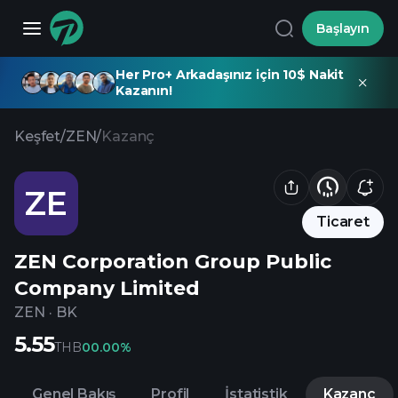
Başlayın
Her Pro+ Arkadaşınız için 10$ Nakit
Kazanın!
Keşfet
/
ZEN
/
Kazanç
ZE
Ticaret
ZEN Corporation Group Public
Company Limited
ZEN
·
BK
5.55
THB
0
0.00%
Genel Bakış
Profil
İstatistik
Kazanç