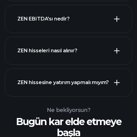
en büyük
ZEN EBITDA'sı nedir?
işverenler
ZEN hisseleri nasıl alınır?
mali raporlar
ZEN hissesine yatırım yapmalı mıyım?
Ne bekliyorsun?
Bugün kar elde etmeye
Playtrade
başla
Turnuvalarında