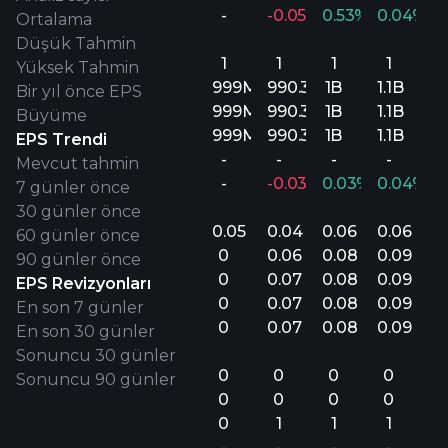
-
-0.05%
0.53%
0.04%
Ortalama
Düşük Tahmin
1
1
1
1
Yüksek Tahmin
999M
990.3M
1B
1.1B
Bir yıl önce EPS
999M
990.3M
1B
1.1B
Büyüme
999M
990.3M
1B
1.1B
EPS Trendi
-
-
-
-
Mevcut tahmin
-
-0.03%
0.03%
0.04%
7 günler önce
30 günler önce
0.05
0.04
0.06
0.06
60 günler önce
0
0.06
0.08
0.09
90 günler önce
0
0.07
0.08
0.09
EPS Revizyonları
0
0.07
0.08
0.09
En son 7 günler
0
0.07
0.08
0.09
En son 30 günler
Sonuncu 30 günler
0
0
0
0
Sonuncu 90 günler
0
0
0
0
0
1
1
1
-
-
-
-