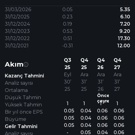
31/03/2026
0.05
5.35
31/12/2025
0.23
6.10
31/12/2024
0.19
7.20
31/12/2023
0.53
9.20
31/12/2022
0.51
17.30
31/12/2021
-0.31
12.00
Q3
Q4
Q4
Q4
Akım
25
25
26
27
Eyl
Ara
Ara
Ara
Kazanç Tahmini
30’
31’
31’
31’
Analiz sayısı
25
25
26
27
Ortalama
Önceki
Düşük Tahmin
çeyrek.
1
1
1
1
Yüksek Tahmin
0.05
0.04
0.06
0.06
Bir yıl önce EPS
0.05
0.04
0.06
0.06
Büyüme
0.05
0.04
0.06
0.06
Gelir Tahmini
-
0.05
0.04
0.06
Analiz sayısı