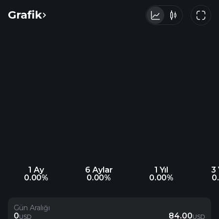
Grafik
1 Ay
6 Aylar
1 Yıl
3 
0.00%
0.00%
0.00%
0
Gün Aralığı
0
84.00
USD
USD