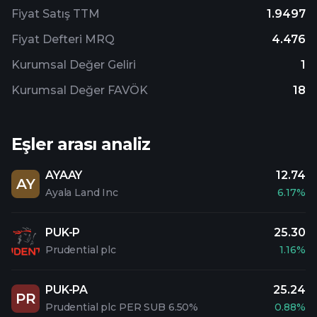
Fiyat Satış TTM
1.9497
Fiyat Defteri MRQ
4.476
Kurumsal Değer Geliri
1
Kurumsal Değer FAVÖK
18
Eşler arası analiz
AYAAY
12.74
AY
Ayala Land Inc
6.17%
PUK-P
25.30
Prudential plc
1.16%
PUK-PA
25.24
PR
Prudential plc PER SUB 6.50%
0.88%