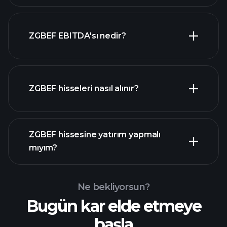
en büyük
ZGBEF EBITDA'sı nedir?
işverenler
ZGBEF hisseleri nasıl alınır?
mali raporlar
ZGBEF hissesine yatırım yapmalı
mıyım?
Ne bekliyorsun?
Bugün kar elde etmeye
Playtrade
başla
Turnuvalarında