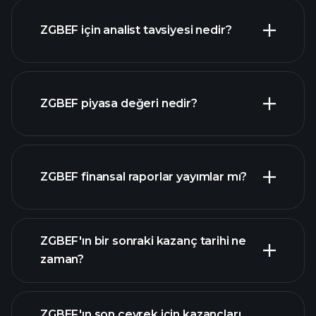
ZGBEF için analist tavsiyesi nedir?
ZGBEF grafik
ZGBEF piyasa değeri nedir?
ZGBEF finansal raporlar yayımlar mı?
piyasa
değeri sıralanan hisse listemizi
ZGBEF finansal verilerini
ZGBEF'ın bir sonraki kazanç tarihi ne
zaman?
ZGBEF'ın son çeyrek için kazançları