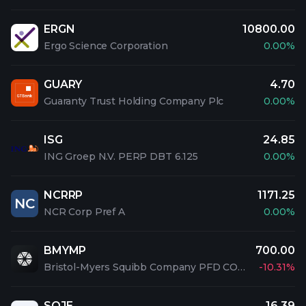
ERGN
10800.00
Ergo Science Corporation
0.00%
GUARY
4.70
Guaranty Trust Holding Company Plc
0.00%
ISG
24.85
ING Groep N.V. PERP DBT 6.125
0.00%
NCRRP
1171.25
NC
NCR Corp Pref A
0.00%
BMYMP
700.00
Bristol-Myers Squibb Company PFD CONV 2
-10.31%
SOJE
16.39