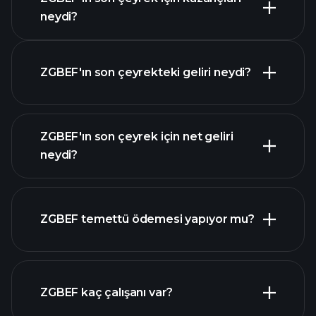
Kazanç Takvimi
neydi?
ZGBEF'ın son çeyrekteki geliri neydi?
ZGBEF'ın son çeyrek için net geliri
ZGBEF
neydi?
kazançları
mali
raporlar
ZGBEF temettü ödemesi yapıyor mu?
mali
raporlar
ZGBEF kaç çalışanı var?