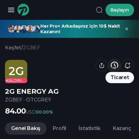
Başlayın
Her Pro+ Arkadaşınız için 10$ Nakit
Kazanın!
Keşfet
/
ZGBEF
2G
Ticaret
KALDIRILDI
2G ENERGY AG
ZGBEF
·
OTCGREY
84.00
USD
0
0.00%
Genel Bakış
Profil
İstatistik
Kazanç