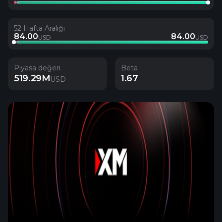
52 Hafta Aralığı
84.00
84.00
USD
USD
Piyasa değeri
Beta
519.29M
1.67
USD