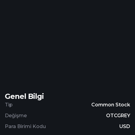
hotels, industry and trade, sewage treatment
plants, hospitals, food industry, public institutions,
data processing centers, schools and universities,
swimming pools, senior citizen centers, sports and
leisure centers, heat grids, hydrogen, and
residential buildings. The company was formerly
known as 2G Bio-Energietechnik AG and changed
its name to 2G Energy AG in 2011. 2G Energy AG
was founded in 1995 and is headquartered in Heek,
Germany.
Genel Bilgi
Tip
Common Stock
Değişme
OTCGREY
Para Birimi Kodu
USD