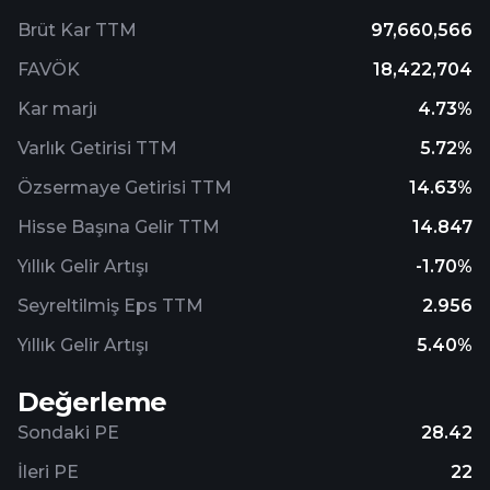
Brüt Kar TTM
97,660,566
FAVÖK
18,422,704
Kar marjı
4.73%
Varlık Getirisi TTM
5.72%
Özsermaye Getirisi TTM
14.63%
Hisse Başına Gelir TTM
14.847
Yıllık Gelir Artışı
-1.70%
Seyreltilmiş Eps TTM
2.956
Yıllık Gelir Artışı
5.40%
Değerleme
Sondaki PE
28.42
İleri PE
22